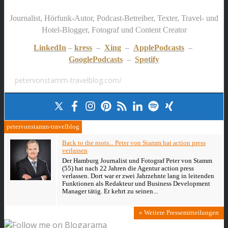
Journalist, Hörfunk-Autor, Podcast-Betreiber, Texter, Travel- und
Hotel-Blogger, Fotograf und Content Creator
LinkedIn
–
kress
–
Xing
–
ApplePodcasts
–
GooglePodcasts
–
Spotify
petervonstamm-travelblog.com/
petervonstamm-travelblog
Back to the roots... Peter von Stamm hat action press
verlassen
Der Hamburg Journalist und Fotograf Peter von Stamm
(55) hat nach 22 Jahren die Agentur action press
verlassen. Dort war er zwei Jahrzehnte lang in leitenden
Funktionen als Redakteur und Business Development
Manager tätig. Er kehrt zu seinen...
» Weitere Pressemitteilungen