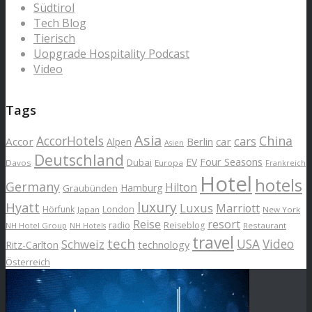
Südtirol
Tech Blog
Tierisch
Uopgrade Hospitality Podcast
Video
Tags
Asia
AccorHotels
China
cars
Accor
car
Alpen
Berlin
Asien
Deutschland
EV
Four Seasons
Dubai
Davos
Europa
Frankreich
Hotel
hotels
Germany
Hilton
Hamburg
Graubünden
luxury
Hyatt
Luxus
Marriott
London
Hörfunk
Japan
New York
Reise
resort
radio
Reiseblog
NH Hotel Group
Restaurant
NH Hotels
travel
tech
Schweiz
USA
Video
Ritz-Carlton
technology
Österreich