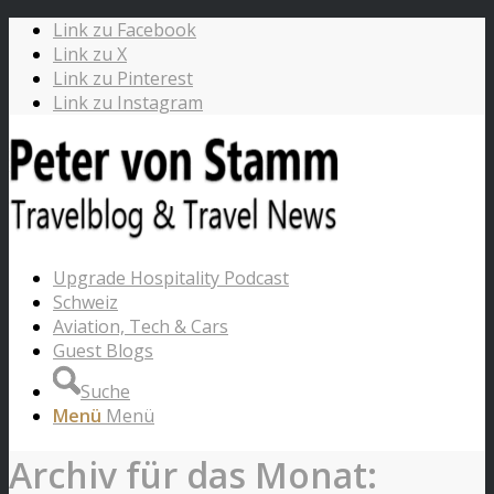
Link zu Facebook
Link zu X
Link zu Pinterest
Link zu Instagram
Upgrade Hospitality Podcast
Schweiz
Aviation, Tech & Cars
Guest Blogs
Suche
Menü
Menü
Archiv für das Monat: