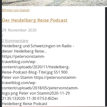
©Peter von Stamm
Der Heidelberg Reise Podcast
29. November 2020
/
0 Kommentare
Heidelberg und Schwetzingen im Radio -
dieser Heidelberg Reise…
https://petervonstamm-
travelblog.com/wp-
content/uploads/2020/11/Heidelberg-
Reise-Podcast-Blog-Titel.jpg
551
900
Peter von Stamm
https://petervonstamm-
travelblog.com/wp-
content/uploads/2018/05/petervonstamm-
logo.png
Peter von Stamm
2020-11-29
21:35:13
2020-11-30 07:53:45
Der
Heidelberg Reise Podcast