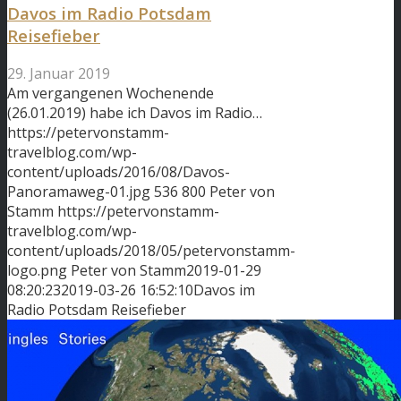
Davos im Radio Potsdam
Reisefieber
29. Januar 2019
Am vergangenen Wochenende
(26.01.2019) habe ich Davos im Radio…
https://petervonstamm-
travelblog.com/wp-
content/uploads/2016/08/Davos-
Panoramaweg-01.jpg
536
800
Peter von
Stamm
https://petervonstamm-
travelblog.com/wp-
content/uploads/2018/05/petervonstamm-
logo.png
Peter von Stamm
2019-01-29
08:20:23
2019-03-26 16:52:10
Davos im
Radio Potsdam Reisefieber