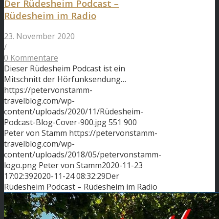
Der Rüdesheim Podcast –
Rüdesheim im Radio
23. November 2020
/
0 Kommentare
Dieser Rüdesheim Podcast ist ein
Mitschnitt der Hörfunksendung…
https://petervonstamm-
travelblog.com/wp-
content/uploads/2020/11/Rüdesheim-
Podcast-Blog-Cover-900.jpg
551
900
Peter von Stamm
https://petervonstamm-
travelblog.com/wp-
content/uploads/2018/05/petervonstamm-
logo.png
Peter von Stamm
2020-11-23
17:02:39
2020-11-24 08:32:29
Der
Rüdesheim Podcast – Rüdesheim im Radio