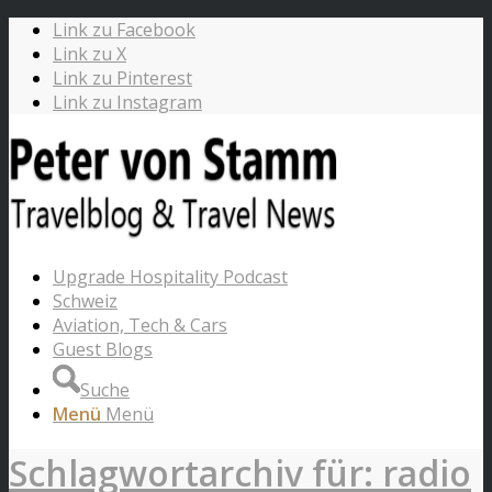
Link zu Facebook
Link zu X
Link zu Pinterest
Link zu Instagram
Upgrade Hospitality Podcast
Schweiz
Aviation, Tech & Cars
Guest Blogs
Suche
Menü
Menü
Schlagwortarchiv für: radio