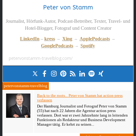
Peter von Stamm
Journalist, Hörfunk-Autor, Podcast-Betreiber, Texter, Travel- und
Hotel-Blogger, Fotograf und Content Creator
LinkedIn
–
kress
–
Xing
–
ApplePodcasts
–
GooglePodcasts
–
Spotify
petervonstamm-travelblog.com/
petervonstamm-travelblog
Back to the roots... Peter von Stamm hat action press
verlassen
Der Hamburg Journalist und Fotograf Peter von Stamm
(55) hat nach 22 Jahren die Agentur action press
verlassen. Dort war er zwei Jahrzehnte lang in leitenden
Funktionen als Redakteur und Business Development
Manager tätig. Er kehrt zu seinen...