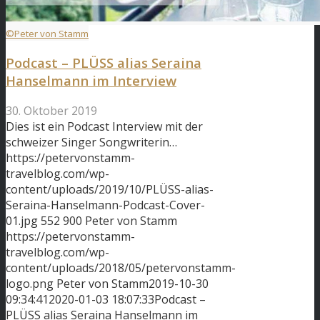
©Peter von Stamm
Podcast – PLÜSS alias Seraina
Hanselmann im Interview
30. Oktober 2019
Dies ist ein Podcast Interview mit der
schweizer Singer Songwriterin…
https://petervonstamm-
travelblog.com/wp-
content/uploads/2019/10/PLÜSS-alias-
Seraina-Hanselmann-Podcast-Cover-
01.jpg
552
900
Peter von Stamm
https://petervonstamm-
travelblog.com/wp-
content/uploads/2018/05/petervonstamm-
logo.png
Peter von Stamm
2019-10-30
09:34:41
2020-01-03 18:07:33
Podcast –
PLÜSS alias Seraina Hanselmann im