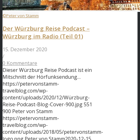
©Peter von Stamm
Der Würzburg Reise Podcast –
Würzburg im Radio (Teil 01)
15. Dezember 2020
/
0 Kommentare
Dieser Würzburg Reise Podcast ist ein
Mitschnitt der Hörfunksendung…
https://petervonstamm-
travelblog.com/wp-
content/uploads/2020/12/Würzburg-
Reise-Podcast-Blog-Cover-900.jpg
551
900
Peter von Stamm
https://petervonstamm-
travelblog.com/wp-
content/uploads/2018/05/petervonstamm-
logo.png
Peter von Stamm
2020-12-15