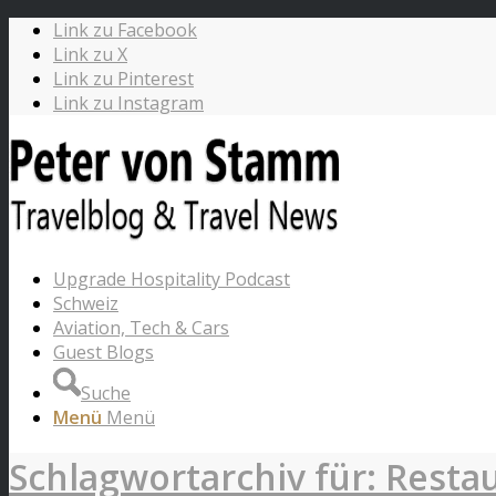
Link zu Facebook
Link zu X
Link zu Pinterest
Link zu Instagram
Upgrade Hospitality Podcast
Schweiz
Aviation, Tech & Cars
Guest Blogs
Suche
Menü
Menü
Schlagwortarchiv für: Resta