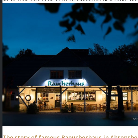
The story of famous Raeucherhaus in Ahrensh