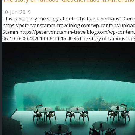
10. Juni 2019
This is not only the story about "The Raeucherhaus" (Ge
https://petervonstamm-travelblog.com/wp-content/uplo
Stamm
https://petervonstamm-travelblog.com/wp-conten
06-10 16:00:48
2019-06-11 16:40:36
The story of famous Ra