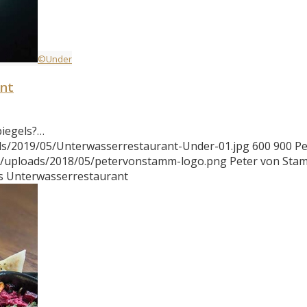
©Under
nt
piegels?…
ds/2019/05/Unterwasserrestaurant-Under-01.jpg
600
900
Pe
t/uploads/2018/05/petervonstamm-logo.png
Peter von Sta
es Unterwasserrestaurant