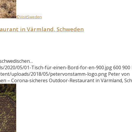
©VisitSweden
staurant in Värmland, Schweden
elschwedischen…
s/2020/05/01-Tisch-für-einen-Bord-for-en-900.jpg
600
900
ntent/uploads/2018/05/petervonstamm-logo.png
Peter von
inen – Corona-sicheres Outdoor-Restaurant in Värmland, S