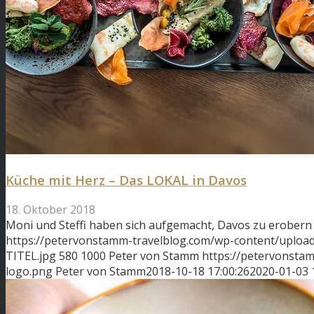
Küche mit Herz – Das LOKAL in Davos
18. Oktober 2018
Moni und Steffi haben sich aufgemacht, Davos zu erobern 
https://petervonstamm-travelblog.com/wp-content/uplo
TITEL.jpg
580
1000
Peter von Stamm
https://petervonsta
logo.png
Peter von Stamm
2018-10-18 17:00:26
2020-01-03 