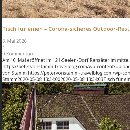
Tisch für einen – Corona-sicheres Outdoor-Re
8. Mai 2020
/
0 Kommentare
Am 10. Mai eröffnet im 121-Seelen-Dorf Ransäter im mitt
https://petervonstamm-travelblog.com/wp-content/upload
von Stamm
https://petervonstamm-travelblog.com/wp-co
Stamm
2020-05-08 13:34:00
2020-05-08 13:34:03
Tisch für e