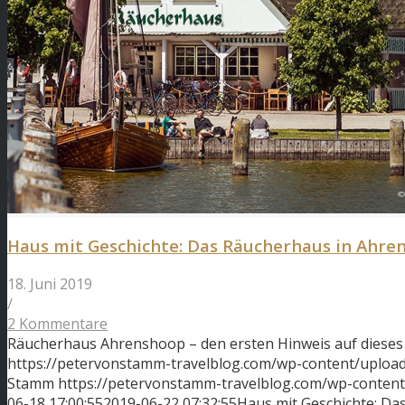
Haus mit Geschichte: Das Räucherhaus in Ahre
18. Juni 2019
/
2 Kommentare
Räucherhaus Ahrenshoop – den ersten Hinweis auf dieses
https://petervonstamm-travelblog.com/wp-content/uplo
Stamm
https://petervonstamm-travelblog.com/wp-conten
06-18 17:00:55
2019-06-22 07:32:55
Haus mit Geschichte: D