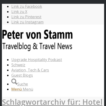
Link zu Facebook
Link zu X
Link zu Pinterest
Link zu Instagram
Upgrade Hospitality Podcast
Schweiz
Aviation, Tech & Cars
Guest Blogs
Suche
Menü
Menü
Schlagwortarchiv für: Hotel