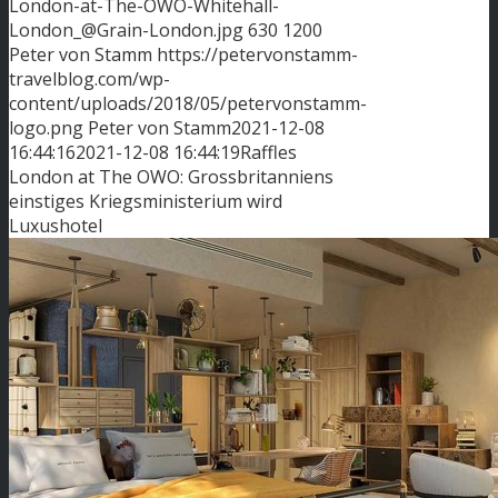
London-at-The-OWO-Whitehall-
London_@Grain-London.jpg
630
1200
Peter von Stamm
https://petervonstamm-
travelblog.com/wp-
content/uploads/2018/05/petervonstamm-
logo.png
Peter von Stamm
2021-12-08
16:44:16
2021-12-08 16:44:19
Raffles
London at The OWO: Grossbritanniens
einstiges Kriegsministerium wird
Luxushotel