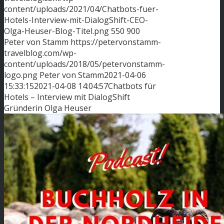
content/uploads/2021/04/Chatbots-fuer-
Hotels-Interview-mit-DialogShift-CEO-
Olga-Heuser-Blog-Titel.png
550
900
Peter von Stamm
https://petervonstamm-
travelblog.com/wp-
content/uploads/2018/05/petervonstamm-
logo.png
Peter von Stamm
2021-04-06
15:33:15
2021-04-08 14:04:57
Chatbots für
Hotels – Interview mit DialogShift
Gründerin Olga Heuser