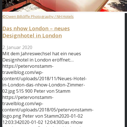
©Owen Billcliffe Photography / NH Hotels
Das nhow London – neues
Designhotel in London
2. Januar 2020
Mit dem Jahreswechsel hat ein neues
Designhotel in London eröffnet:…
https://petervonstamm-
travelblog.com/wp-
content/uploads/2018/11/Neues-Hotel-
in-London-das-nhow-London-Zimmer-
02.jpg
515
900
Peter von Stamm
https://petervonstamm-
travelblog.com/wp-
content/uploads/2018/05/petervonstamm-
logo.png
Peter von Stamm
2020-01-02
12:03:34
2020-01-02 12:04:30
Das nhow