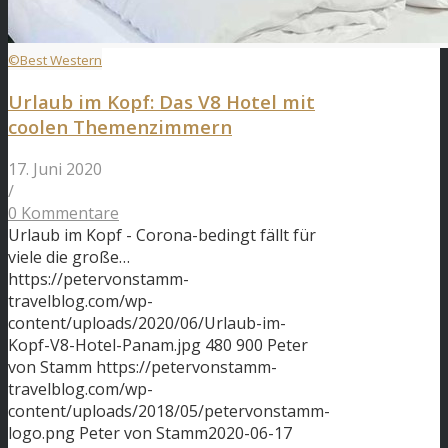
©Best Western
Urlaub im Kopf: Das V8 Hotel mit
coolen Themenzimmern
17. Juni 2020
/
0 Kommentare
Urlaub im Kopf - Corona-bedingt fällt für
viele die große…
https://petervonstamm-
travelblog.com/wp-
content/uploads/2020/06/Urlaub-im-
Kopf-V8-Hotel-Panam.jpg
480
900
Peter
von Stamm
https://petervonstamm-
travelblog.com/wp-
content/uploads/2018/05/petervonstamm-
logo.png
Peter von Stamm
2020-06-17