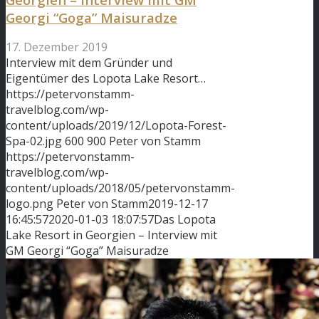
Georgi “Goga” Maisuradze
17. Dezember 2019
Interview mit dem Gründer und
Eigentümer des Lopota Lake Resort…
https://petervonstamm-
travelblog.com/wp-
content/uploads/2019/12/Lopota-Forest-
Spa-02.jpg
600
900
Peter von Stamm
https://petervonstamm-
travelblog.com/wp-
content/uploads/2018/05/petervonstamm-
logo.png
Peter von Stamm
2019-12-17
16:45:57
2020-01-03 18:07:57
Das Lopota
Lake Resort in Georgien – Interview mit
GM Georgi “Goga” Maisuradze