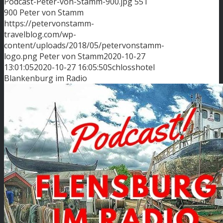
Podcast-Peter-von-Stamm-900.jpg
551
900
Peter von Stamm
https://petervonstamm-
travelblog.com/wp-
content/uploads/2018/05/petervonstamm-
logo.png
Peter von Stamm
2020-10-27
13:01:05
2020-10-27 16:05:50
Schlosshotel
Blankenburg im Radio