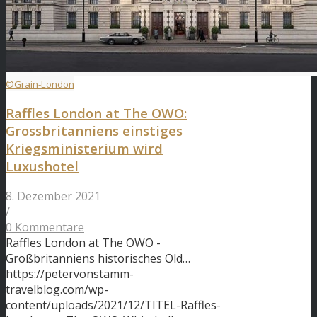
©Grain-London
Raffles London at The OWO:
Grossbritanniens einstiges
Kriegsministerium wird
Luxushotel
8. Dezember 2021
/
0 Kommentare
Raffles London at The OWO -
Großbritanniens historisches Old…
https://petervonstamm-
travelblog.com/wp-
content/uploads/2021/12/TITEL-Raffles-