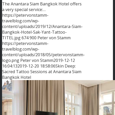
The Anantara Siam Bangkok Hotel offers
a very special service:…
https://petervonstamm-
travelblog.com/wp-
content/uploads/2019/12/Anantara-Siam-
Bangkok-Hotel-Sak-Yant-Tattoo-
TITEL.jpg
674
900
Peter von Stamm
https://petervonstamm-
travelblog.com/wp-
content/uploads/2018/05/petervonstamm-
logo.png
Peter von Stamm
2019-12-12
16:04:13
2019-12-20 18:58:06
Skin Deep:
Sacred Tattoo Sessions at Anantara Siam
Bangkok Hotel