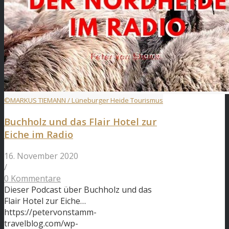
©MARKUS TIEMANN / Lüneburger Heide Tourismus
Buchholz und das Flair Hotel zur
Eiche im Radio
16. November 2020
/
0 Kommentare
Dieser Podcast über Buchholz und das
Flair Hotel zur Eiche…
https://petervonstamm-
travelblog.com/wp-