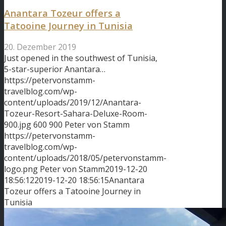
Anantara Tozeur offers a
Tatooine Journey in Tunisia
20. Dezember 2019
Just opened in the southwest of Tunisia,
5-star-superior Anantara…
https://petervonstamm-
travelblog.com/wp-
content/uploads/2019/12/Anantara-
Tozeur-Resort-Sahara-Deluxe-Room-
900.jpg
600
900
Peter von Stamm
https://petervonstamm-
travelblog.com/wp-
content/uploads/2018/05/petervonstamm-
logo.png
Peter von Stamm
2019-12-20
18:56:12
2019-12-20 18:56:15
Anantara
Tozeur offers a Tatooine Journey in
Tunisia