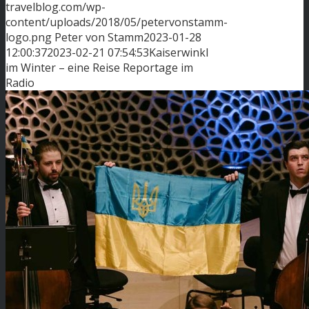
travelblog.com/wp-
content/uploads/2018/05/petervonstamm-
logo.png
Peter von Stamm
2023-01-28
12:00:37
2023-02-21 07:54:53
Kaiserwinkl
im Winter – eine Reise Reportage im
Radio