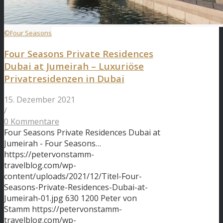
©Four Seasons
Four Seasons Private Residences
Dubai at Jumeirah – Luxuriöse
Privatresidenzen in Dubai
15. Dezember 2021
/
0 Kommentare
Four Seasons Private Residences Dubai at
Jumeirah - Four Seasons…
https://petervonstamm-
travelblog.com/wp-
content/uploads/2021/12/Titel-Four-
Seasons-Private-Residences-Dubai-at-
Jumeirah-01.jpg
630
1200
Peter von
Stamm
https://petervonstamm-
travelblog.com/wp-