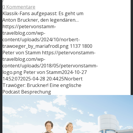
/
0 Kommentare
Klassik-Fans aufgepasst: Es geht um
Anton Bruckner, den legendären…
https://petervonstamm-
travelblog.com/wp-
content/uploads/2024/10/norbert-
trawoeger_by_mariafrodl.png
1137
1800
Peter von Stamm
https://petervonstamm-
travelblog.com/wp-
content/uploads/2018/05/petervonstamm-
logo.png
Peter von Stamm
2024-10-27
14:52:07
2025-04-28 20:44:25
Norbert
Trawöger: Bruckner! Eine englische
Podcast Besprechung