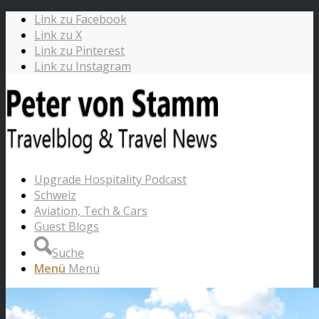
Link zu Facebook
Link zu X
Link zu Pinterest
Link zu Instagram
Upgrade Hospitality Podcast
Schweiz
Aviation, Tech & Cars
Guest Blogs
Suche
Menü
Menü