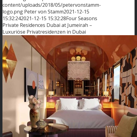
content/uploads/2018/05/petervonstamm-
logo.png
Peter von Stamm
2021-12-15
15:32:24
2021-12-15 15:32:28
Four Seasons
Private Residences Dubai at Jumeirah –
Luxuriöse Privatresidenzen in Dubai