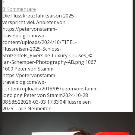
/
0 Kommentare
Die Flusskreuzfahrtsaison 2025
verspricht viel. Anbieter von…
https://petervonstamm-
travelblog.com/wp-
content/uploads/2024/10/TITEL-
Flussreisen-2025-Schloss-
Stolzenfels_Riverside-Luxury-Cruises_©-
Ian-Schemper-Photography-AB.png
1067
1600
Peter von Stamm
https://petervonstamm-
travelblog.com/wp-
content/uploads/2018/05/petervonstamm-
logo.png
Peter von Stamm
2024-10-28
08:58:52
2026-03-03 17:33:04
Flussreisen
2025 – alle Neuheiten