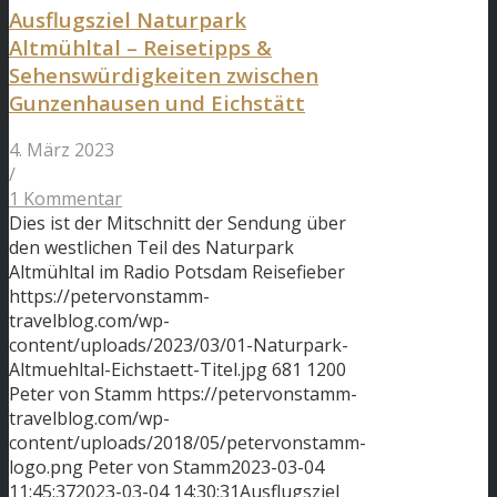
Ausflugsziel Naturpark
Altmühltal – Reisetipps &
Sehenswürdigkeiten zwischen
Gunzenhausen und Eichstätt
4. März 2023
/
1 Kommentar
Dies ist der Mitschnitt der Sendung über
den westlichen Teil des Naturpark
Altmühltal im Radio Potsdam Reisefieber
https://petervonstamm-
travelblog.com/wp-
content/uploads/2023/03/01-Naturpark-
Altmuehltal-Eichstaett-Titel.jpg
681
1200
Peter von Stamm
https://petervonstamm-
travelblog.com/wp-
content/uploads/2018/05/petervonstamm-
logo.png
Peter von Stamm
2023-03-04
11:45:37
2023-03-04 14:30:31
Ausflugsziel