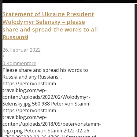
Statement of Ukraine President
Wolodymyr Selensky – please
share and spread the words to all
Russians!
26. Februar 2022
/
0 Kommentare
Please share and spread his words to
Russia and any Russians…
https://petervonstamm-
travelblog.com/wp-
content/uploads/2022/02/Wolodymyr-
Selensky.jpg
560
988
Peter von Stamm
https://petervonstamm-
travelblog.com/wp-
content/uploads/2018/05/petervonstamm-
logo.png
Peter von Stamm
2022-02-26