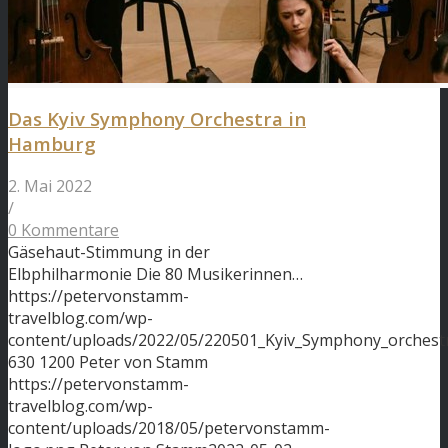
Das Kyiv Symphony Orchestra in
Hamburg
2. Mai 2022
/
0 Kommentare
Gäsehaut-Stimmung in der
Elbphilharmonie Die 80 Musikerinnen…
https://petervonstamm-
travelblog.com/wp-
content/uploads/2022/05/220501_Kyiv_Symphony_orchestr
630
1200
Peter von Stamm
https://petervonstamm-
travelblog.com/wp-
content/uploads/2018/05/petervonstamm-