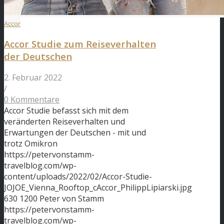
Accor
Accor Studie zum Reiseverhalten
der Deutschen
2. Februar 2022
/
0 Kommentare
Accor Studie befasst sich mit dem
veränderten Reiseverhalten und
Erwartungen der Deutschen - mit und
trotz Omikron
https://petervonstamm-
travelblog.com/wp-
content/uploads/2022/02/Accor-Studie-
JOJOE_Vienna_Rooftop_cAccor_PhilippLipiarski.jpg
630
1200
Peter von Stamm
https://petervonstamm-
travelblog.com/wp-