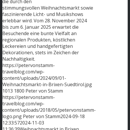
die durch den
stimmungsvollen Weihnachtsmarkt sowie
faszinierende Licht- und Musikshows
erlebbar wird. Vom 28. November 2024
bis zum 6. Januar 2025 erwartet die
Besuchende eine bunte Vielfalt an
regionalen Produkten, köstlichen
Leckereien und handgefertigten
Dekorationen, stets im Zeichen der
Nachhaltigkeit.
https://petervonstamm-
travelblog.com/wp-
content/uploads/2024/09/01-
Weihnachtsmarkt-in-Brixen-Suedtirol.jpg
1013
1800
Peter von Stamm
https://petervonstamm-
travelblog.com/wp-
content/uploads/2018/05/petervonstamm-
logo.png
Peter von Stamm
2024-09-18
12:33:57
2024-11-03
11:36:39
Weihnachtsmarkt in Brixen