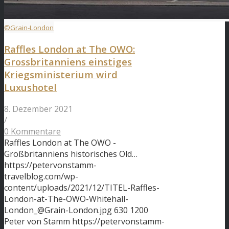
©Grain-London
Raffles London at The OWO:
Grossbritanniens einstiges
Kriegsministerium wird
Luxushotel
8. Dezember 2021
/
0 Kommentare
Raffles London at The OWO -
Großbritanniens historisches Old…
https://petervonstamm-
travelblog.com/wp-
content/uploads/2021/12/TITEL-Raffles-
London-at-The-OWO-Whitehall-
London_@Grain-London.jpg
630
1200
Peter von Stamm
https://petervonstamm-