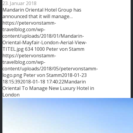
23. Januar 2018
Mandarin Oriental Hotel Group has
announced that it will manage…
https://petervonstamm-
travelblog.com/wp-
content/uploads/2018/01/Mandarin-
Oriental-Mayfair-London-Aerial-View-
TITEL.jpg
634
1000
Peter von Stamm
https://petervonstamm-
travelblog.com/wp-
content/uploads/2018/05/petervonstamm-
logo.png
Peter von Stamm
2018-01-23
18:15:39
2018-01-18 17:40:22
Mandarin
Oriental To Manage New Luxury Hotel in
London