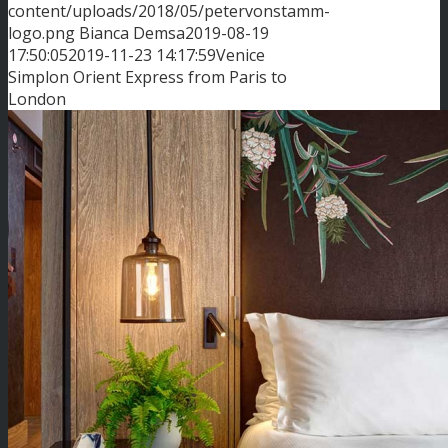
content/uploads/2018/05/petervonstamm-
logo.png
Bianca Demsa
2019-08-19
17:50:05
2019-11-23 14:17:59
Venice
Simplon Orient Express from Paris to
London