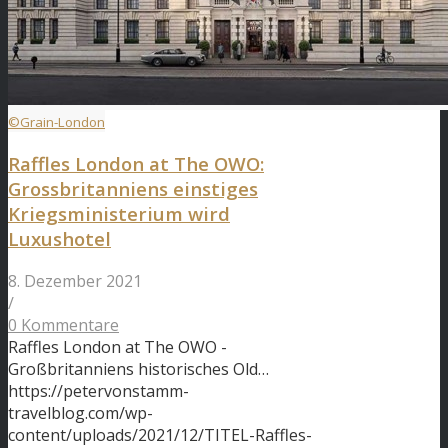
©Grain-London
Raffles London at The OWO:
Grossbritanniens einstiges
Kriegsministerium wird
Luxushotel
8. Dezember 2021
/
0 Kommentare
Raffles London at The OWO -
Großbritanniens historisches Old…
https://petervonstamm-
travelblog.com/wp-
content/uploads/2021/12/TITEL-Raffles-