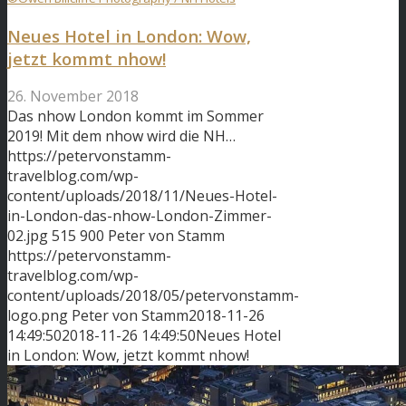
Neues Hotel in London: Wow,
jetzt kommt nhow!
26. November 2018
Das nhow London kommt im Sommer
2019! Mit dem nhow wird die NH…
https://petervonstamm-
travelblog.com/wp-
content/uploads/2018/11/Neues-Hotel-
in-London-das-nhow-London-Zimmer-
02.jpg
515
900
Peter von Stamm
https://petervonstamm-
travelblog.com/wp-
content/uploads/2018/05/petervonstamm-
logo.png
Peter von Stamm
2018-11-26
14:49:50
2018-11-26 14:49:50
Neues Hotel
in London: Wow, jetzt kommt nhow!