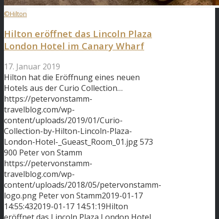
©Hilton
Hilton eröffnet das Lincoln Plaza
London Hotel im Canary Wharf
17. Januar 2019
Hilton hat die Eröffnung eines neuen
Hotels aus der Curio Collection…
https://petervonstamm-
travelblog.com/wp-
content/uploads/2019/01/Curio-
Collection-by-Hilton-Lincoln-Plaza-
London-Hotel-_Gueast_Room_01.jpg
573
900
Peter von Stamm
https://petervonstamm-
travelblog.com/wp-
content/uploads/2018/05/petervonstamm-
logo.png
Peter von Stamm
2019-01-17
14:55:43
2019-01-17 14:51:19
Hilton
eröffnet das Lincoln Plaza London Hotel