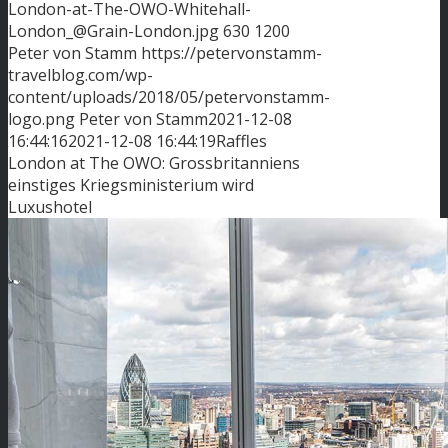
London-at-The-OWO-Whitehall-
London_@Grain-London.jpg
630
1200
Peter von Stamm
https://petervonstamm-
travelblog.com/wp-
content/uploads/2018/05/petervonstamm-
logo.png
Peter von Stamm
2021-12-08
16:44:16
2021-12-08 16:44:19
Raffles
London at The OWO: Grossbritanniens
einstiges Kriegsministerium wird
Luxushotel