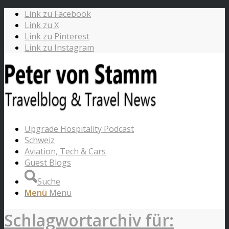
Link zu Facebook
Link zu X
Link zu Pinterest
Link zu Instagram
Upgrade Hospitality Podcast
Schweiz
Aviation, Tech & Cars
Guest Blogs
Suche
Menü
Menü
Schlagwortarchiv für: