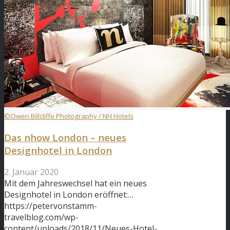
©Owen Billcliffe Photography / NH Hotels
Das nhow London – neues
Designhotel in London
2. Januar 2020
Mit dem Jahreswechsel hat ein neues
Designhotel in London eröffnet:…
https://petervonstamm-
travelblog.com/wp-
content/uploads/2018/11/Neues-Hotel-