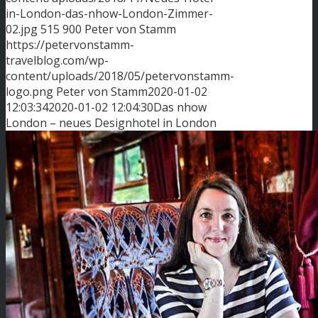
in-London-das-nhow-London-Zimmer-
02.jpg
515
900
Peter von Stamm
https://petervonstamm-
travelblog.com/wp-
content/uploads/2018/05/petervonstamm-
logo.png
Peter von Stamm
2020-01-02
12:03:34
2020-01-02 12:04:30
Das nhow
London – neues Designhotel in London