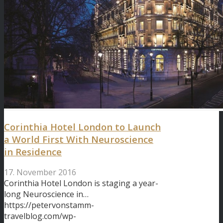
Corinthia Hotel London to Launch
a World First With Neuroscience
in Residence
17. November 2016
Corinthia Hotel London is staging a year-
long Neuroscience in…
https://petervonstamm-
travelblog.com/wp-