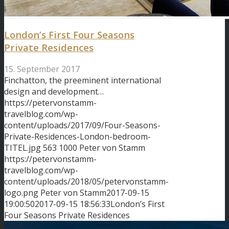
London’s First Four Seasons
Private Residences
15. September 2017
Finchatton, the preeminent international
design and development…
https://petervonstamm-
travelblog.com/wp-
content/uploads/2017/09/Four-Seasons-
Private-Residences-London-bedroom-
TITEL.jpg
563
1000
Peter von Stamm
https://petervonstamm-
travelblog.com/wp-
content/uploads/2018/05/petervonstamm-
logo.png
Peter von Stamm
2017-09-15
19:00:50
2017-09-15 18:56:33
London’s First
Four Seasons Private Residences