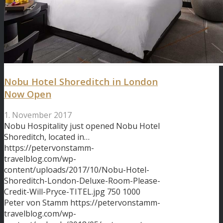
Nobu Hotel Shoreditch in London
Now Open
1. November 2017
Nobu Hospitality just opened Nobu Hotel
Shoreditch, located in…
https://petervonstamm-
travelblog.com/wp-
content/uploads/2017/10/Nobu-Hotel-
Shoreditch-London-Deluxe-Room-Please-
Credit-Will-Pryce-TITEL.jpg
750
1000
Peter von Stamm
https://petervonstamm-
travelblog.com/wp-