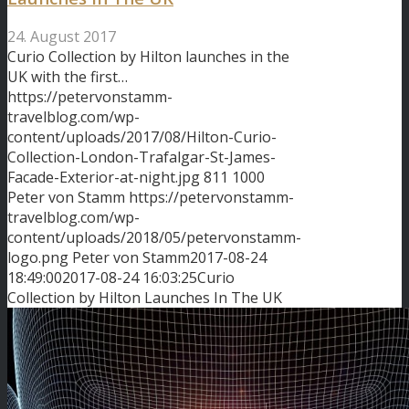
24. August 2017
Curio Collection by Hilton launches in the
UK with the first…
https://petervonstamm-
travelblog.com/wp-
content/uploads/2017/08/Hilton-Curio-
Collection-London-Trafalgar-St-James-
Facade-Exterior-at-night.jpg
811
1000
Peter von Stamm
https://petervonstamm-
travelblog.com/wp-
content/uploads/2018/05/petervonstamm-
logo.png
Peter von Stamm
2017-08-24
18:49:00
2017-08-24 16:03:25
Curio
Collection by Hilton Launches In The UK