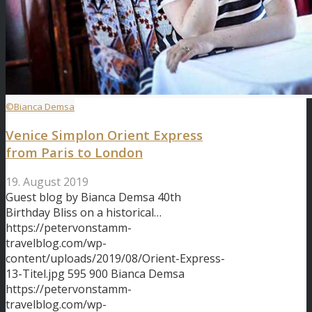
©Bianca Demsa
Venice Simplon Orient Express
from Paris to London
19. August 2019
Guest blog by Bianca Demsa 40th
Birthday Bliss on a historical…
https://petervonstamm-
travelblog.com/wp-
content/uploads/2019/08/Orient-Express-
13-Titel.jpg
595
900
Bianca Demsa
https://petervonstamm-
travelblog.com/wp-