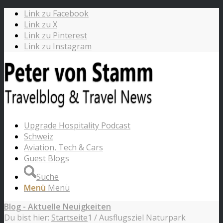
Link zu Facebook
Link zu X
Link zu Pinterest
Link zu Instagram
Upgrade Hospitality Podcast
Schweiz
Aviation, Tech & Cars
Guest Blogs
Suche
Menü
Menü
Blog - Aktuelle Neuigkeiten
Du bist hier:
Startseite
1
/
Ausflugsziel Naturpark