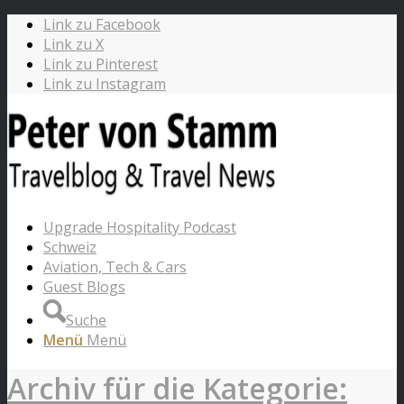
Link zu Facebook
Link zu X
Link zu Pinterest
Link zu Instagram
Upgrade Hospitality Podcast
Schweiz
Aviation, Tech & Cars
Guest Blogs
Suche
Menü
Menü
Archiv für die Kategorie: