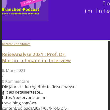
©Peter von Stamm
ReiseAnalyse 2021 : Prof. Dr.
Martin Lohmann im Interview
8. März 2021
/
0 Kommentare
Die jährlich durchgeführte Reiseanalyse
gilt als detaillierteste…
https://petervonstamm-
travelblog.com/wp-
content/uploads/2021/03/Prof.-Dr.-