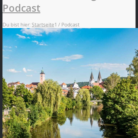
Podcast
Du bist hier:
Startseite
1
/
Podcast