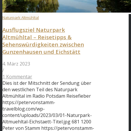
Naturpark Altmühltal
Ausflugsziel Naturpark
Altmühltal – Reisetipps &
Sehenswürdigkeiten zwischen
Gunzenhausen und Eichstätt
4. März 2023
/
1 Kommentar
Dies ist der Mitschnitt der Sendung über
den westlichen Teil des Naturpark
Altmühltal im Radio Potsdam Reisefieber
https://petervonstamm-
travelblog.com/wp-
content/uploads/2023/03/01-Naturpark-
Altmuehltal-Eichstaett-Titel.jpg
681
1200
Peter von Stamm
https://petervonstamm-