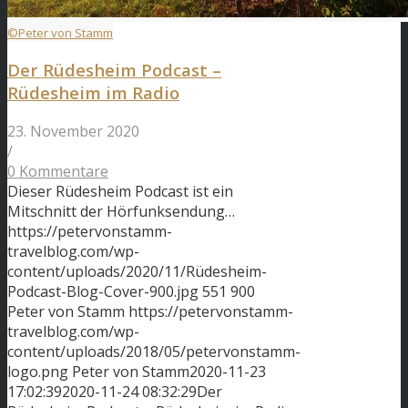
©Peter von Stamm
Der Rüdesheim Podcast –
Rüdesheim im Radio
23. November 2020
/
0 Kommentare
Dieser Rüdesheim Podcast ist ein
Mitschnitt der Hörfunksendung…
https://petervonstamm-
travelblog.com/wp-
content/uploads/2020/11/Rüdesheim-
Podcast-Blog-Cover-900.jpg
551
900
Peter von Stamm
https://petervonstamm-
travelblog.com/wp-
content/uploads/2018/05/petervonstamm-
logo.png
Peter von Stamm
2020-11-23
17:02:39
2020-11-24 08:32:29
Der