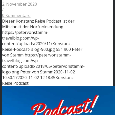
2. November 2020
/
0 Kommentare
Dieser Konstanz Reise Podcast ist der
Mitschnitt der Hörfunksendung…
https://petervonstamm-
travelblog.com/wp-
content/uploads/2020/11/Konstanz-
Reise-Podcast-Blog-900.jpg
551
900
Peter
von Stamm
https://petervonstamm-
travelblog.com/wp-
content/uploads/2018/05/petervonstamm-
logo.png
Peter von Stamm
2020-11-02
10:50:17
2020-11-02 12:18:45
Konstanz
Reise Podcast