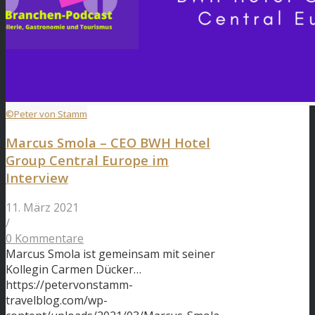
©Peter von Stamm
Marcus Smola – CEO BWH Hotel
Group Central Europe im
Interview
11. März 2021
/
0 Kommentare
Marcus Smola ist gemeinsam mit seiner
Kollegin Carmen Dücker…
https://petervonstamm-
travelblog.com/wp-