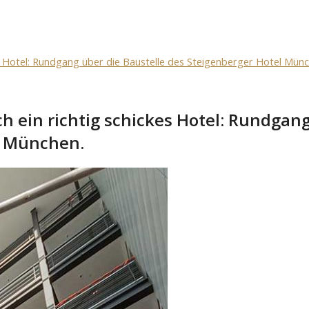
es Hotel: Rundgang über die Baustelle des Steigenberger Hotel Münc
h ein richtig schickes Hotel: Rundgan
l München.