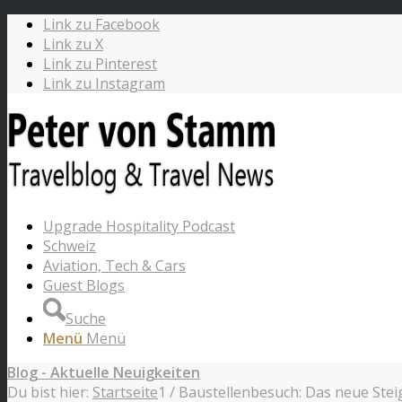
Link zu Facebook
Link zu X
Link zu Pinterest
Link zu Instagram
Upgrade Hospitality Podcast
Schweiz
Aviation, Tech & Cars
Guest Blogs
Suche
Menü
Menü
Blog - Aktuelle Neuigkeiten
Du bist hier:
Startseite
1
/
Baustellenbesuch: Das neue Ste