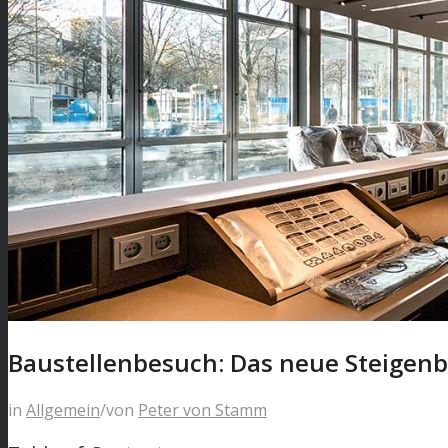
Baustellenbesuch: Das neue Steigen
in
Allgemein
/
von
Peter von Stamm