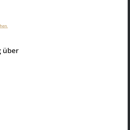
hen.
g über