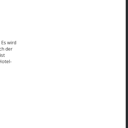
Es wird
ch der
 ist
Hotel-