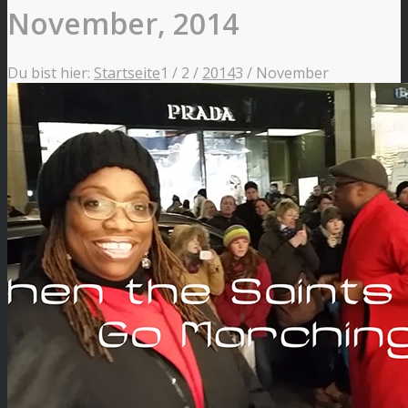
November, 2014
Du bist hier:
Startseite
1
/
2
/
2014
3
/
November