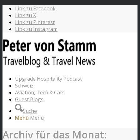
Link zu Facebook
Link zu X
Link zu Pinterest
Link zu Instagram
Upgrade Hospitality Podcast
Schweiz
Aviation, Tech & Cars
Guest Blogs
Suche
Menü
Menü
Archiv für das Monat: