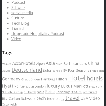
Podcast
Schweiz
social media
Südtirol
Tech Blog
Tierisch
Uopgrade Hospitality Podcast
Video
Tags
Asia
AccorHotels
China
cars
Accor
car
Alpen
Berlin
Asien
Deutschland
EV
Four Seasons
Dubai
Davos
Europa
Frankreich
Hotel
hotels
Germany
Hilton
Hamburg
Graubünden
luxury
Hyatt
Luxus
Marriott
London
Hörfunk
Japan
New York
Reise
resort
radio
Reiseblog
NH Hotel Group
Restaurant
NH Hotels
travel
tech
Schweiz
USA
Video
Ritz-Carlton
technology
Österreich