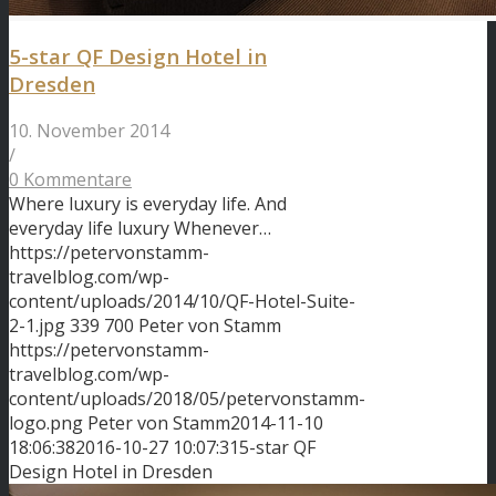
5-star QF Design Hotel in
Dresden
10. November 2014
/
0 Kommentare
Where luxury is everyday life. And
everyday life luxury Whenever…
https://petervonstamm-
travelblog.com/wp-
content/uploads/2014/10/QF-Hotel-Suite-
2-1.jpg
339
700
Peter von Stamm
https://petervonstamm-
travelblog.com/wp-
content/uploads/2018/05/petervonstamm-
logo.png
Peter von Stamm
2014-11-10
18:06:38
2016-10-27 10:07:31
5-star QF
Design Hotel in Dresden