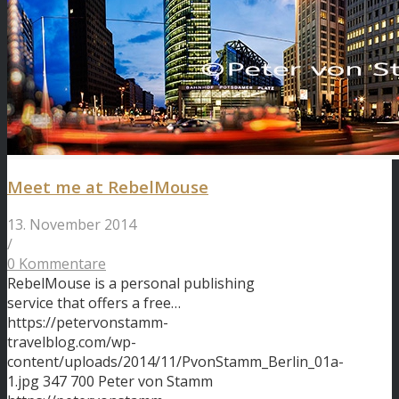
Meet me at RebelMouse
13. November 2014
/
0 Kommentare
RebelMouse is a personal publishing
service that offers a free…
https://petervonstamm-
travelblog.com/wp-
content/uploads/2014/11/PvonStamm_Berlin_01a-
1.jpg
347
700
Peter von Stamm