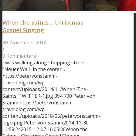
When the Saints… Christmas
Gospel Singing
30. November 2014
/
0 Kommentare
I was walking along shopping street
"Neuer Wall" in the center…
https://petervonstamm-
travelblog.com/wp-
content/uploads/2014/11/When-The-
Saints_TWITTER-1.jpg
394
700
Peter von
Stamm
https://petervonstamm-
travelblog.com/wp-
content/uploads/2018/05/petervonstamm-
logo.png
Peter von Stamm
2014-11-30
11:58:24
2015-12-07 16:05:36
When the