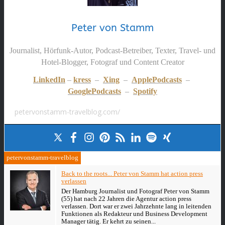
Peter von Stamm
Journalist, Hörfunk-Autor, Podcast-Betreiber, Texter, Travel- und
Hotel-Blogger, Fotograf und Content Creator
LinkedIn
–
kress
–
Xing
–
ApplePodcasts
–
GooglePodcasts
–
Spotify
petervonstamm-travelblog.com/
petervonstamm-travelblog
Back to the roots... Peter von Stamm hat action press
verlassen
Der Hamburg Journalist und Fotograf Peter von Stamm
(55) hat nach 22 Jahren die Agentur action press
verlassen. Dort war er zwei Jahrzehnte lang in leitenden
Funktionen als Redakteur und Business Development
Manager tätig. Er kehrt zu seinen...