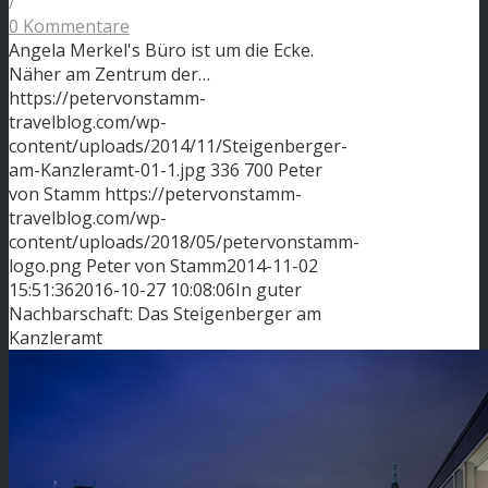
/
0 Kommentare
Angela Merkel's Büro ist um die Ecke.
Näher am Zentrum der…
https://petervonstamm-
travelblog.com/wp-
content/uploads/2014/11/Steigenberger-
am-Kanzleramt-01-1.jpg
336
700
Peter
von Stamm
https://petervonstamm-
travelblog.com/wp-
content/uploads/2018/05/petervonstamm-
logo.png
Peter von Stamm
2014-11-02
15:51:36
2016-10-27 10:08:06
In guter
Nachbarschaft: Das Steigenberger am
Kanzleramt