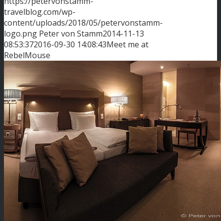
https://petervonstamm-
travelblog.com/wp-
content/uploads/2018/05/petervonstamm-
logo.png
Peter von Stamm
2014-11-13
08:53:37
2016-09-30 14:08:43
Meet me at
RebelMouse