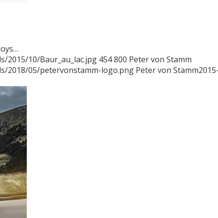
njoys…
s/2015/10/Baur_au_lac.jpg
454
800
Peter von Stamm
ads/2018/05/petervonstamm-logo.png
Peter von Stamm
2015