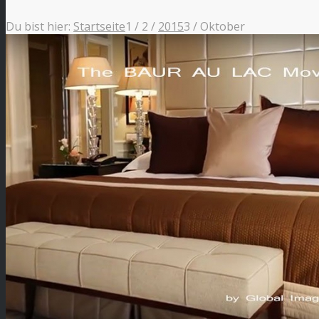
Du bist hier:
Startseite
1
/
2
/
2015
3
/
Oktober