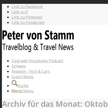
Link zu Facebook
Link zu X
Link zu Pinterest
Link zu Instagram
Upgrade Hospitality Podcast
Schweiz
Aviation, Tech & Cars
Guest Blogs
Suche
Menü
Menü
Archiv für das Monat: Oktob