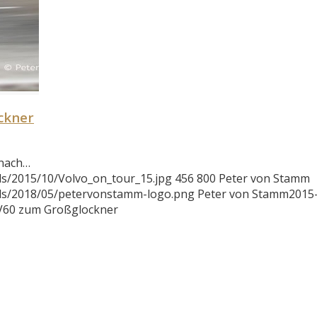
ckner
 nach…
s/2015/10/Volvo_on_tour_15.jpg
456
800
Peter von Stamm
ads/2018/05/petervonstamm-logo.png
Peter von Stamm
2015
 V60 zum Großglockner