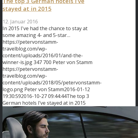
The top 3 German hotels I’ve
stayed at in 2015
12. Januar 2016
In 2015 I've had the chance to stay at
some amazing 4- and 5-star…
https://petervonstamm-
travelblog.com/wp-
content/uploads/2016/01/and-the-
winner-is.jpg
347
700
Peter von Stamm
https://petervonstamm-
travelblog.com/wp-
content/uploads/2018/05/petervonstamm-
logo.png
Peter von Stamm
2016-01-12
19:30:59
2016-10-27 09:44:44
The top 3
German hotels I’ve stayed at in 2015