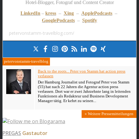
Hotel-Blogger, Fotograf und Content Creator
LinkedIn
–
kress
–
Xing
–
ApplePodcasts
–
GooglePodcasts
–
Spotify
petervonstamm-travelblog.com/
petervonstamm-travelblog
Back to the roots... Peter von Stamm hat action press
verlassen
Der Hamburg Journalist und Fotograf Peter von Stamm
(55) hat nach 22 Jahren die Agentur action press
verlassen. Dort war er zwei Jahrzehnte lang in leitenden
Funktionen als Redakteur und Business Development
Manager tätig. Er kehrt zu seinen...
» Weitere Pressemitteilungen
PREGAS
Gastautor