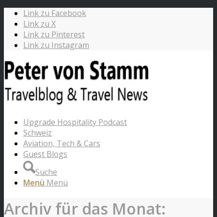
Link zu Facebook
Link zu X
Link zu Pinterest
Link zu Instagram
Upgrade Hospitality Podcast
Schweiz
Aviation, Tech & Cars
Guest Blogs
Suche
Menü
Menü
Archiv für das Monat: