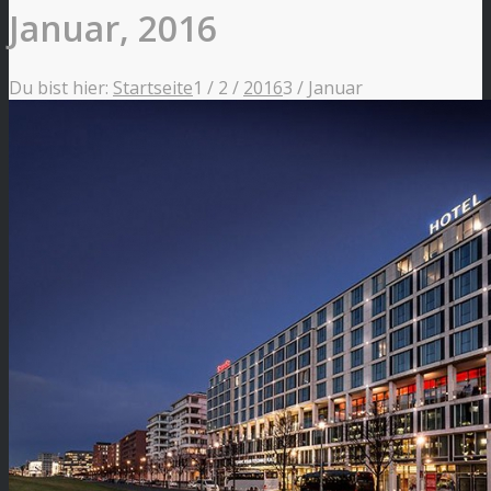
Januar, 2016
Du bist hier:
Startseite
1
/
2
/
2016
3
/
Januar