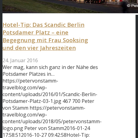
Hotel-Tip: Das Scandic Berlin
Potsdamer Platz – eine
Begegnung mit Frau Sooksing
und den vier Jahreszeiten
24. Januar 2016
Wer mag, kann sich ganz in der Nähe des
Potsdamer Platzes in…
https://petervonstamm-
travelblog.com/wp-
content/uploads/2016/01/Scandic-Berlin-
Potsdamer-Platz-03-1.jpg
467
700
Peter
von Stamm
https://petervonstamm-
travelblog.com/wp-
content/uploads/2018/05/petervonstamm-
logo.png
Peter von Stamm
2016-01-24
17:58:51
2016-10-27 09:42:58
Hotel-Tip: