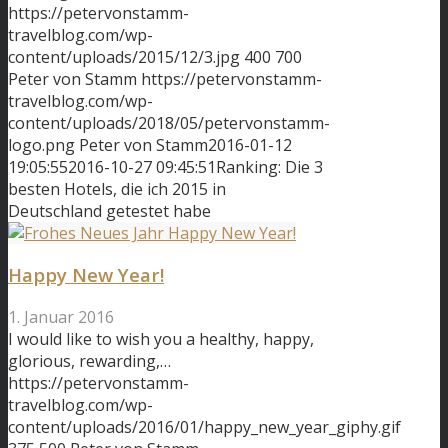
https://petervonstamm-
travelblog.com/wp-
content/uploads/2015/12/3.jpg
400
700
Peter von Stamm
https://petervonstamm-
travelblog.com/wp-
content/uploads/2018/05/petervonstamm-
logo.png
Peter von Stamm
2016-01-12
19:05:55
2016-10-27 09:45:51
Ranking: Die 3
besten Hotels, die ich 2015 in
Deutschland getestet habe
Happy New Year!
1. Januar 2016
I would like to wish you a healthy, happy,
glorious, rewarding,…
https://petervonstamm-
travelblog.com/wp-
content/uploads/2016/01/happy_new_year_giphy.gif