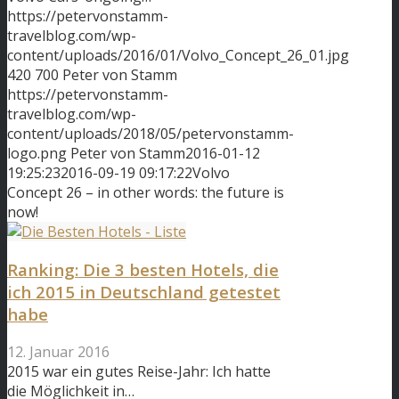
https://petervonstamm-
travelblog.com/wp-
content/uploads/2016/01/Volvo_Concept_26_01.jpg
420
700
Peter von Stamm
https://petervonstamm-
travelblog.com/wp-
content/uploads/2018/05/petervonstamm-
logo.png
Peter von Stamm
2016-01-12
19:25:23
2016-09-19 09:17:22
Volvo
Concept 26 – in other words: the future is
now!
Ranking: Die 3 besten Hotels, die
ich 2015 in Deutschland getestet
habe
12. Januar 2016
2015 war ein gutes Reise-Jahr: Ich hatte
die Möglichkeit in…