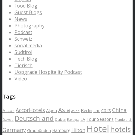
Food Blog
Guest Blogs
News
Photography
Podcast
Schweiz
social media
Südtirol
Tech Blog
Tierisch
Uopgrade Hospitality Podcast
Video
Tags
Asia
AccorHotels
China
cars
Accor
car
Alpen
Berlin
Asien
Deutschland
EV
Four Seasons
Dubai
Davos
Europa
Frankreich
Hotel
hotels
Germany
Hilton
Hamburg
Graubünden