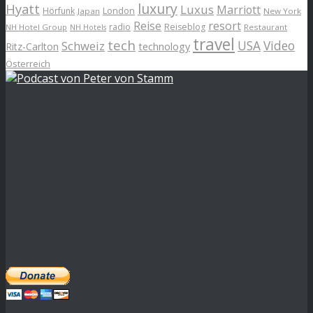
luxury
Hyatt
Luxus
Marriott
London
Hörfunk
Japan
New York
Reise
resort
radio
Reiseblog
NH Hotel Group
Restaurant
NH Hotels
travel
tech
Schweiz
USA
Video
Ritz-Carlton
technology
Österreich