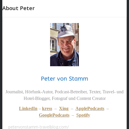
About Peter
Peter von Stamm
Journalist, Hörfunk-Autor, Podcast-Betreiber, Texter, Travel- und
Hotel-Blogger, Fotograf und Content Creator
LinkedIn
–
kress
–
Xing
–
ApplePodcasts
–
GooglePodcasts
–
Spotify
petervonstamm-travelblog.com/