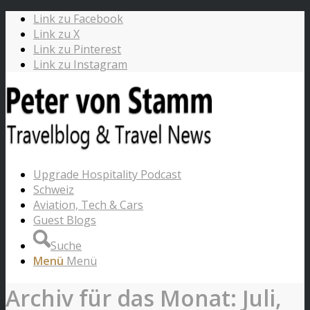
Link zu Facebook
Link zu X
Link zu Pinterest
Link zu Instagram
Upgrade Hospitality Podcast
Schweiz
Aviation, Tech & Cars
Guest Blogs
Suche
Menü
Menü
Archiv für das Monat: Juli,