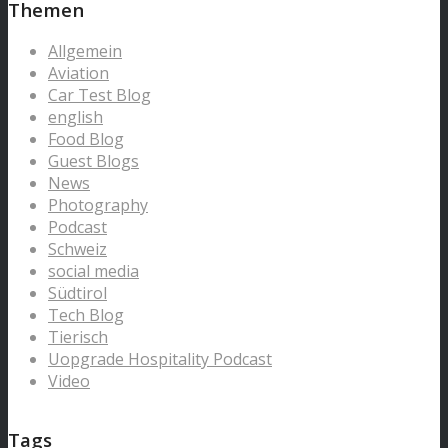
Themen
Allgemein
Aviation
Car Test Blog
english
Food Blog
Guest Blogs
News
Photography
Podcast
Schweiz
social media
Südtirol
Tech Blog
Tierisch
Uopgrade Hospitality Podcast
Video
Tags