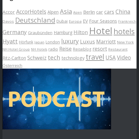
Asia
AccorHotels
China
cars
Accor
car
Alpen
Berlin
Asien
Deutschland
EV
Four Seasons
Dubai
Davos
Europa
Frankreich
Hotel
hotels
Germany
Hilton
Hamburg
Graubünden
luxury
Hyatt
Luxus
Marriott
London
Hörfunk
Japan
New York
Reise
resort
radio
Reiseblog
NH Hotel Group
Restaurant
NH Hotels
travel
tech
Schweiz
USA
Video
Ritz-Carlton
technology
Österreich