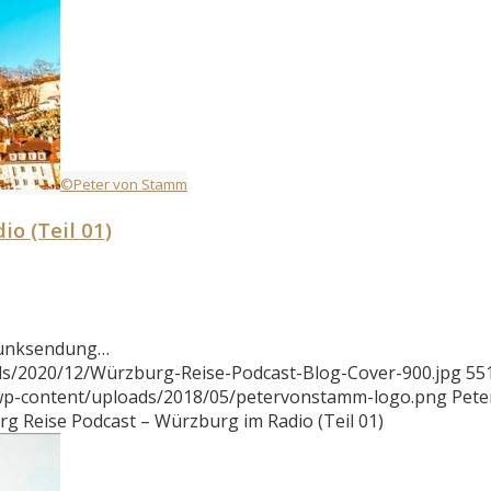
©Peter von Stamm
o (Teil 01)
rfunksendung…
ds/2020/12/Würzburg-Reise-Podcast-Blog-Cover-900.jpg
55
/wp-content/uploads/2018/05/petervonstamm-logo.png
Pete
g Reise Podcast – Würzburg im Radio (Teil 01)