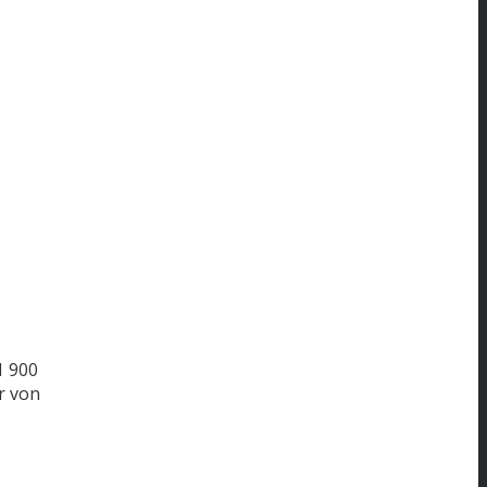
1
900
r von