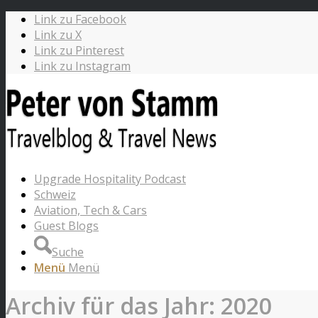
Link zu Facebook
Link zu X
Link zu Pinterest
Link zu Instagram
Upgrade Hospitality Podcast
Schweiz
Aviation, Tech & Cars
Guest Blogs
Suche
Menü
Menü
Archiv für das Jahr: 2020