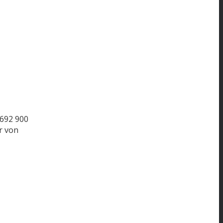
692
900
r von