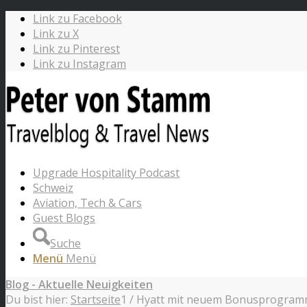
Link zu Facebook
Link zu X
Link zu Pinterest
Link zu Instagram
Upgrade Hospitality Podcast
Schweiz
Aviation, Tech & Cars
Guest Blogs
Suche
Menü
Menü
Blog - Aktuelle Neuigkeiten
Du bist hier:
Startseite
1
/
Hyatt mit neuem Bonusprogramm