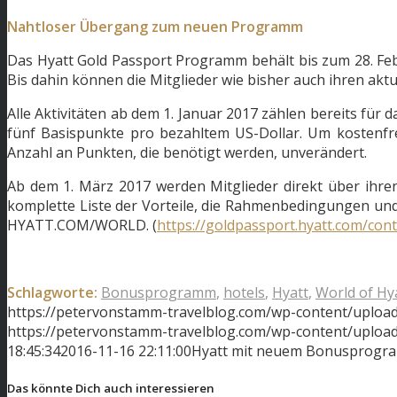
Nahtloser Übergang zum neuen Programm
Das Hyatt Gold Passport Programm behält bis zum 28. Febr
Bis dahin können die Mitglieder wie bisher auch ihren akt
Alle Aktivitäten ab dem 1. Januar 2017 zählen bereits für
fünf Basispunkte pro bezahltem US-Dollar. Um kostenfre
Anzahl an Punkten, die benötigt werden, unverändert.
Ab dem 1. März 2017 werden Mitglieder direkt über ihren
komplette Liste der Vorteile, die Rahmenbedingungen u
HYATT.COM/WORLD. (
https://goldpassport.hyatt.com/con
Schlagworte:
Bonusprogramm
,
hotels
,
Hyatt
,
World of Hy
https://petervonstamm-travelblog.com/wp-content/uploa
https://petervonstamm-travelblog.com/wp-content/uplo
18:45:34
2016-11-16 22:11:00
Hyatt mit neuem Bonusprogra
Das könnte Dich auch interessieren