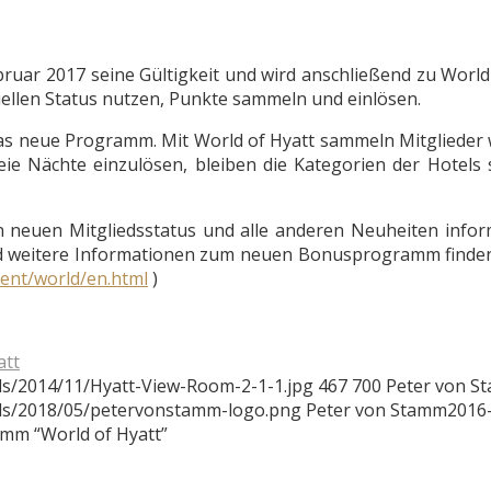
uar 2017 seine Gültigkeit und wird anschließend zu World 
uellen Status nutzen, Punkte sammeln und einlösen.
 das neue Programm. Mit World of Hyatt sammeln Mitglieder 
ie Nächte einzulösen, bleiben die Kategorien der Hotels 
 neuen Mitgliedsstatus und alle anderen Neuheiten inform
nd weitere Informationen zum neuen Bonusprogramm finden
tent/world/en.html
)
att
ds/2014/11/Hyatt-View-Room-2-1-1.jpg
467
700
Peter von S
ads/2018/05/petervonstamm-logo.png
Peter von Stamm
2016
mm “World of Hyatt”