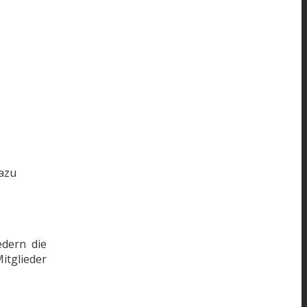
Dazu
dern die
itglieder