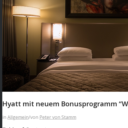
Hyatt mit neuem Bonusprogramm “Wo
in
Allgemein
/
von
Peter von Stamm