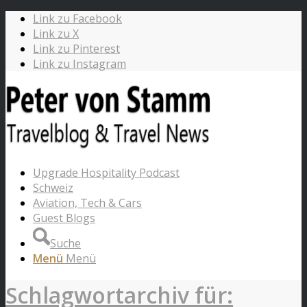
Link zu Facebook
Link zu X
Link zu Pinterest
Link zu Instagram
Upgrade Hospitality Podcast
Schweiz
Aviation, Tech & Cars
Guest Blogs
Suche
Menü
Menü
Schlagwortarchiv für: