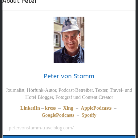
About Peter
Peter von Stamm
Journalist, Hörfunk-Autor, Podcast-Betreiber, Texter, Travel- und
Hotel-Blogger, Fotograf und Content Creator
LinkedIn
–
kress
–
Xing
–
ApplePodcasts
–
GooglePodcasts
–
Spotify
petervonstamm-travelblog.com/