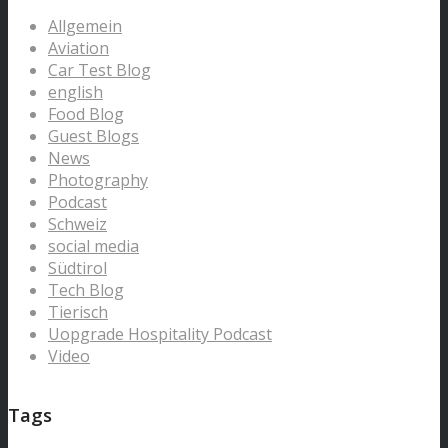
Allgemein
Aviation
Car Test Blog
english
Food Blog
Guest Blogs
News
Photography
Podcast
Schweiz
social media
Südtirol
Tech Blog
Tierisch
Uopgrade Hospitality Podcast
Video
Tags