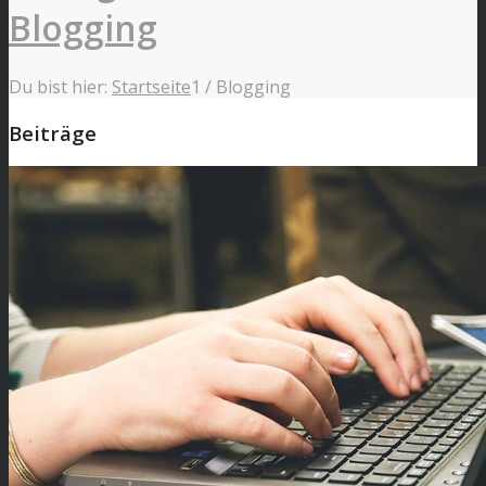
Blogging
Du bist hier:
Startseite
1
/
Blogging
Beiträge