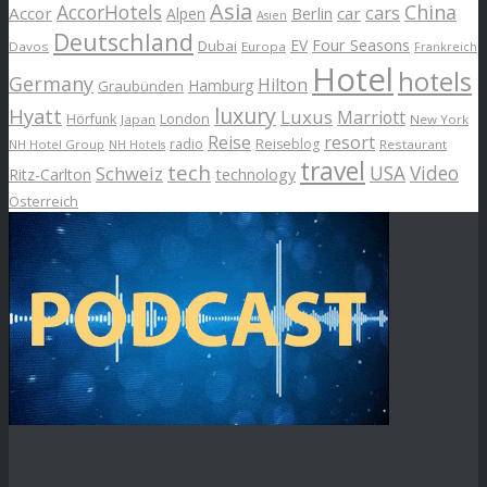
Asia
AccorHotels
China
cars
Accor
car
Alpen
Berlin
Asien
Deutschland
EV
Four Seasons
Dubai
Davos
Europa
Frankreich
Hotel
hotels
Germany
Hilton
Hamburg
Graubünden
luxury
Hyatt
Luxus
Marriott
London
Hörfunk
Japan
New York
Reise
resort
radio
Reiseblog
NH Hotel Group
Restaurant
NH Hotels
travel
tech
Schweiz
USA
Video
Ritz-Carlton
technology
Österreich