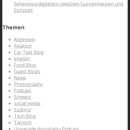
Sehenswürdigkeiten zwischen Gunzenhausen und
Eichstätt
Themen
Allgemein
Aviation
Car Test Blog
english
Food Blog
Guest Blogs
News
Photography
Podcast
Schweiz
social media
Südtirol
Tech Blog
Tierisch
Uopgrade Hospitality Podcast