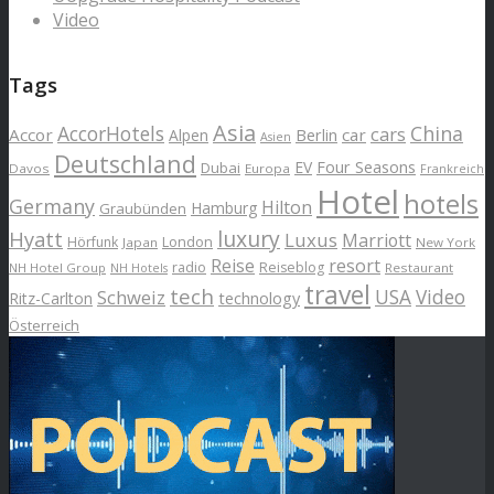
Video
Tags
Asia
AccorHotels
China
cars
Accor
car
Alpen
Berlin
Asien
Deutschland
EV
Four Seasons
Dubai
Davos
Europa
Frankreich
Hotel
hotels
Germany
Hilton
Hamburg
Graubünden
luxury
Hyatt
Luxus
Marriott
London
Hörfunk
Japan
New York
Reise
resort
radio
Reiseblog
NH Hotel Group
Restaurant
NH Hotels
travel
tech
Schweiz
USA
Video
Ritz-Carlton
technology
Österreich