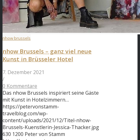
nhow brussels
nhow Brussels – ganz viel neue
Kunst in Brüsseler Hotel
7. Dezember 2021
/
0 Kommentare
Das nhow Brussels inspiriert seine Gäste
mit Kunst in Hotelzimmern…
https://petervonstamm-
travelblog.com/wp-
content/uploads/2021/12/Titel-nhow-
Brussels-Kuenstlerin-Jessica-Thacker.jpg
630
1200
Peter von Stamm