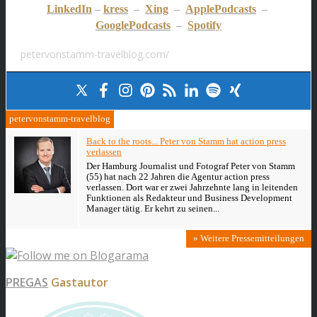
LinkedIn
–
kress
–
Xing
–
ApplePodcasts
–
GooglePodcasts
–
Spotify
petervonstamm-travelblog.com/
petervonstamm-travelblog
Back to the roots... Peter von Stamm hat action press
verlassen
Der Hamburg Journalist und Fotograf Peter von Stamm
(55) hat nach 22 Jahren die Agentur action press
verlassen. Dort war er zwei Jahrzehnte lang in leitenden
Funktionen als Redakteur und Business Development
Manager tätig. Er kehrt zu seinen...
» Weitere Pressemitteilungen
PREGAS
Gastautor