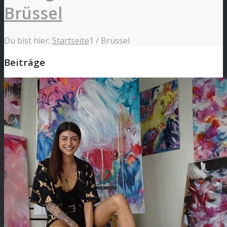
Brüssel
Du bist hier:
Startseite
1
/
Brüssel
Beiträge