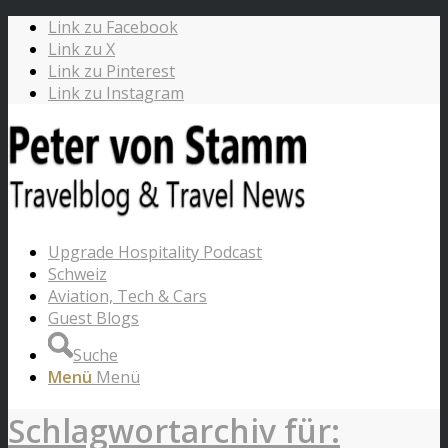
Link zu Facebook
Link zu X
Link zu Pinterest
Link zu Instagram
Upgrade Hospitality Podcast
Schweiz
Aviation, Tech & Cars
Guest Blogs
Suche
Menü
Menü
Schlagwortarchiv für: