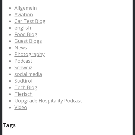
Allgemein
Aviation
Car Test Blog
english
Food Blog
Guest Blogs
News
Photography
Podcast
Schweiz
social media
Südtirol
Tech Blog
Tierisch
Uopgrade Hospitality Podcast
Video
Tags