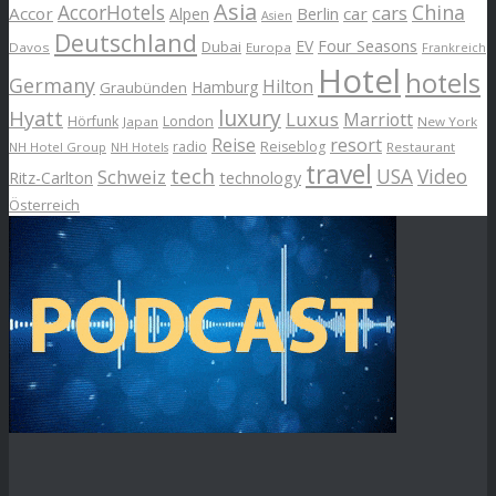
Asia
AccorHotels
China
cars
Accor
car
Alpen
Berlin
Asien
Deutschland
EV
Four Seasons
Dubai
Davos
Europa
Frankreich
Hotel
hotels
Germany
Hilton
Hamburg
Graubünden
luxury
Hyatt
Luxus
Marriott
London
Hörfunk
Japan
New York
Reise
resort
radio
Reiseblog
NH Hotel Group
Restaurant
NH Hotels
travel
tech
Schweiz
USA
Video
Ritz-Carlton
technology
Österreich