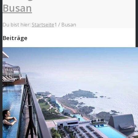
Busan
Du bist hier:
Startseite
1
/
Busan
Beiträge