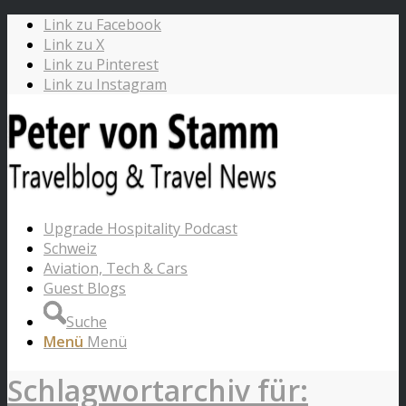
Link zu Facebook
Link zu X
Link zu Pinterest
Link zu Instagram
Upgrade Hospitality Podcast
Schweiz
Aviation, Tech & Cars
Guest Blogs
Suche
Menü
Menü
Schlagwortarchiv für: