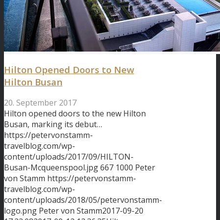
Hilton Opened Doors to New
Hilton Busan
20. September 2017
Hilton opened doors to the new Hilton
Busan, marking its debut…
https://petervonstamm-
travelblog.com/wp-
content/uploads/2017/09/HILTON-
Busan-Mcqueenspool.jpg
667
1000
Peter
von Stamm
https://petervonstamm-
travelblog.com/wp-
content/uploads/2018/05/petervonstamm-
logo.png
Peter von Stamm
2017-09-20