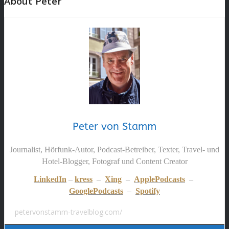
About Peter
Peter von Stamm
Journalist, Hörfunk-Autor, Podcast-Betreiber, Texter, Travel- und
Hotel-Blogger, Fotograf und Content Creator
LinkedIn
–
kress
–
Xing
–
ApplePodcasts
–
GooglePodcasts
–
Spotify
petervonstamm-travelblog.com/