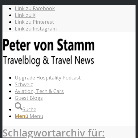
Link zu Facebook
Link zu X
Link zu Pinterest
Link zu Instagram
Upgrade Hospitality Podcast
Schweiz
Aviation, Tech & Cars
Guest Blogs
Suche
Menü
Menü
Schlagwortarchiv für: