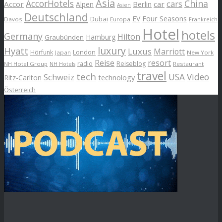
Asia
AccorHotels
China
cars
Accor
car
Alpen
Berlin
Asien
Deutschland
EV
Four Seasons
Dubai
Davos
Europa
Frankreich
Hotel
hotels
Germany
Hilton
Hamburg
Graubünden
luxury
Hyatt
Luxus
Marriott
London
Hörfunk
Japan
New York
Reise
resort
radio
Reiseblog
NH Hotel Group
Restaurant
NH Hotels
travel
tech
Schweiz
USA
Video
Ritz-Carlton
technology
Österreich