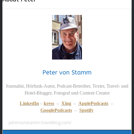
Peter von Stamm
Journalist, Hörfunk-Autor, Podcast-Betreiber, Texter, Travel- und
Hotel-Blogger, Fotograf und Content Creator
LinkedIn
–
kress
–
Xing
–
ApplePodcasts
–
GooglePodcasts
–
Spotify
petervonstamm-travelblog.com/