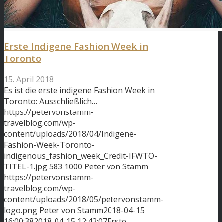
Erste Indigene Fashion Week in
Toronto
15. April 2018
Es ist die erste indigene Fashion Week in
Toronto: Ausschließlich…
https://petervonstamm-
travelblog.com/wp-
content/uploads/2018/04/Indigene-
Fashion-Week-Toronto-
indigenous_fashion_week_Credit-IFWTO-
TITEL-1.jpg
583
1000
Peter von Stamm
https://petervonstamm-
travelblog.com/wp-
content/uploads/2018/05/petervonstamm-
logo.png
Peter von Stamm
2018-04-15
16:00:38
2018-04-15 12:42:07
Erste