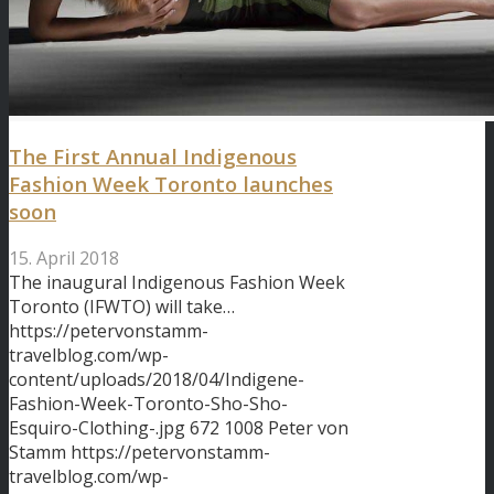
The First Annual Indigenous
Fashion Week Toronto launches
soon
15. April 2018
The inaugural Indigenous Fashion Week
Toronto (IFWTO) will take…
https://petervonstamm-
travelblog.com/wp-
content/uploads/2018/04/Indigene-
Fashion-Week-Toronto-Sho-Sho-
Esquiro-Clothing-.jpg
672
1008
Peter von
Stamm
https://petervonstamm-
travelblog.com/wp-