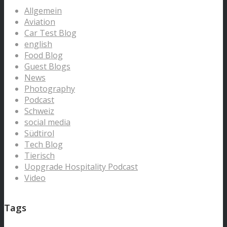
Allgemein
Aviation
Car Test Blog
english
Food Blog
Guest Blogs
News
Photography
Podcast
Schweiz
social media
Südtirol
Tech Blog
Tierisch
Uopgrade Hospitality Podcast
Video
Tags