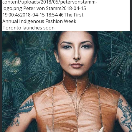
content/uploads/2018/05/petervonstamm-
logo.png
Peter von Stamm
2018-04-15
19:00:45
2018-04-15 18:54:46
The First
Annual Indigenous Fashion Week
Toronto launches soon