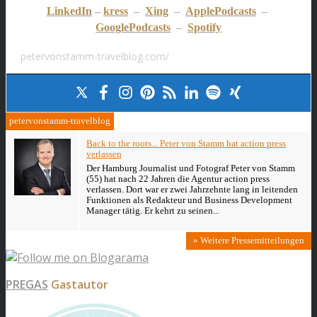
LinkedIn
–
kress
–
Xing
–
ApplePodcasts
–
GooglePodcasts
–
Spotify
petervonstamm-travelblog.com/
petervonstamm-travelblog
Back to the roots... Peter von Stamm hat action press
verlassen
Der Hamburg Journalist und Fotograf Peter von Stamm
(55) hat nach 22 Jahren die Agentur action press
verlassen. Dort war er zwei Jahrzehnte lang in leitenden
Funktionen als Redakteur und Business Development
Manager tätig. Er kehrt zu seinen...
» Weitere Pressemitteilungen
PREGAS
Gastautor