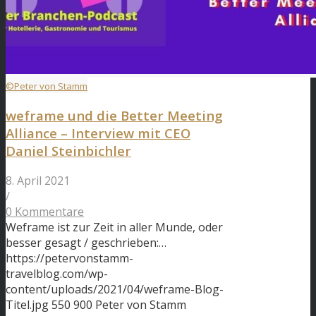
©Peter von Stamm
weframe und die Better Meeting
Alliance – Interview mit CEO
Daniel Steinbichler
8. April 2021
/
0 Kommentare
Weframe ist zur Zeit in aller Munde, oder
besser gesagt / geschrieben:…
https://petervonstamm-
travelblog.com/wp-
content/uploads/2021/04/weframe-Blog-
Titel.jpg
550
900
Peter von Stamm