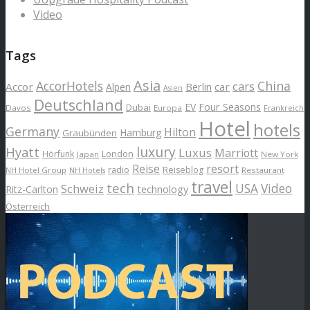
Video
Tags
Asia
AccorHotels
China
cars
Accor
car
Alpen
Berlin
Asien
Deutschland
EV
Four Seasons
Dubai
Davos
Europa
Frankreich
Hotel
hotels
Germany
Hilton
Hamburg
Graubünden
luxury
Hyatt
Luxus
Marriott
London
Hörfunk
Japan
New York
Reise
resort
radio
Reiseblog
NH Hotel Group
Restaurant
NH Hotels
travel
tech
Schweiz
USA
Video
Ritz-Carlton
technology
Österreich