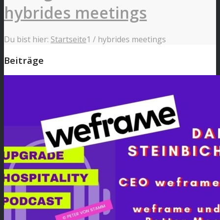
hybrides meetings
Du bist hier:
Startseite
1
/
hybrides meetings
Beiträge