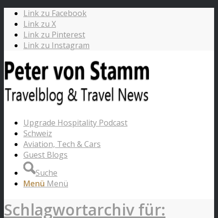
Link zu Facebook
Link zu X
Link zu Pinterest
Link zu Instagram
Upgrade Hospitality Podcast
Schweiz
Aviation, Tech & Cars
Guest Blogs
Suche
Menü
Menü
Schlagwortarchiv für: