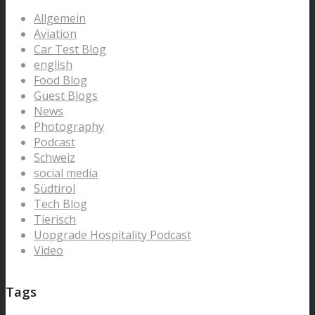
Allgemein
Aviation
Car Test Blog
english
Food Blog
Guest Blogs
News
Photography
Podcast
Schweiz
social media
Südtirol
Tech Blog
Tierisch
Uopgrade Hospitality Podcast
Video
Tags