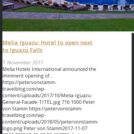
Melia Iguazu: Hotel to open next
to Iguazu Falls
7. November 2017
Melia Hotels International announced the
imminent opening of…
https://petervonstamm-
travelblog.com/wp-
content/uploads/2017/10/Melia-Iguazu-
General-Facade-TITEL.jpg
716
1000
Peter
von Stamm
https://petervonstamm-
travelblog.com/wp-
content/uploads/2018/05/petervonstamm-
logo.png
Peter von Stamm
2017-11-07