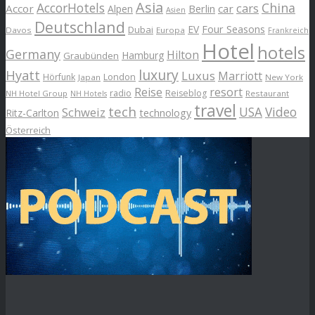
Asia
AccorHotels
China
cars
Accor
car
Alpen
Berlin
Asien
Deutschland
EV
Four Seasons
Dubai
Davos
Europa
Frankreich
Hotel
hotels
Germany
Hilton
Hamburg
Graubünden
luxury
Hyatt
Luxus
Marriott
London
Hörfunk
Japan
New York
Reise
resort
radio
Reiseblog
NH Hotel Group
Restaurant
NH Hotels
travel
tech
Schweiz
USA
Video
Ritz-Carlton
technology
Österreich