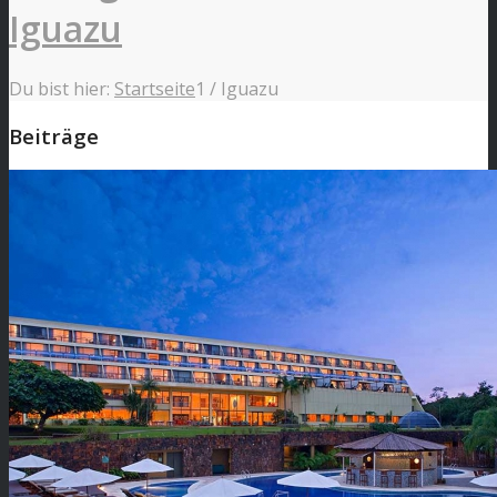
Iguazu
Du bist hier:
Startseite
1
/
Iguazu
Beiträge