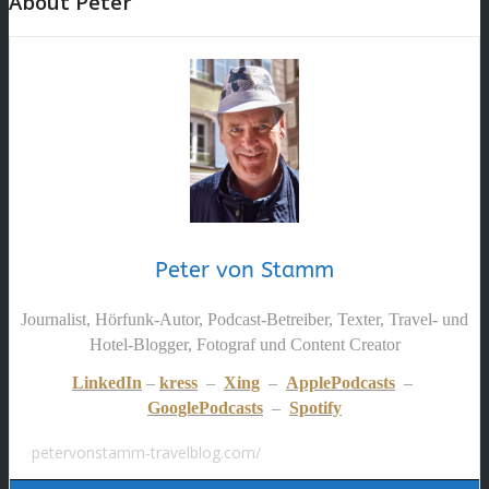
About Peter
Peter von Stamm
Journalist, Hörfunk-Autor, Podcast-Betreiber, Texter, Travel- und
Hotel-Blogger, Fotograf und Content Creator
LinkedIn
–
kress
–
Xing
–
ApplePodcasts
–
GooglePodcasts
–
Spotify
petervonstamm-travelblog.com/