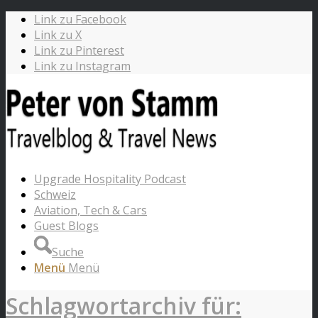
Link zu Facebook
Link zu X
Link zu Pinterest
Link zu Instagram
Upgrade Hospitality Podcast
Schweiz
Aviation, Tech & Cars
Guest Blogs
Suche
Menü
Menü
Schlagwortarchiv für: