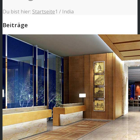
Du bist hier:
Startseite
1
/
India
Beiträge