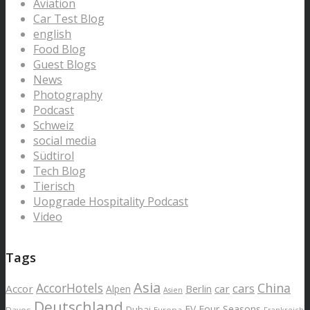
Aviation
Car Test Blog
english
Food Blog
Guest Blogs
News
Photography
Podcast
Schweiz
social media
Südtirol
Tech Blog
Tierisch
Uopgrade Hospitality Podcast
Video
Tags
Asia
AccorHotels
China
cars
Accor
car
Alpen
Berlin
Asien
Deutschland
EV
Four Seasons
Dubai
Davos
Europa