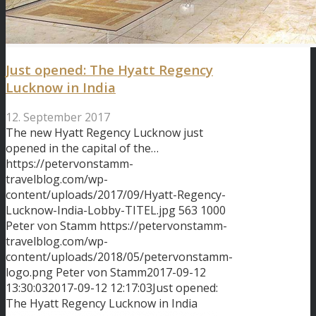
Just opened: The Hyatt Regency
Lucknow in India
12. September 2017
The new Hyatt Regency Lucknow just
opened in the capital of the…
https://petervonstamm-
travelblog.com/wp-
content/uploads/2017/09/Hyatt-Regency-
Lucknow-India-Lobby-TITEL.jpg
563
1000
Peter von Stamm
https://petervonstamm-
travelblog.com/wp-
content/uploads/2018/05/petervonstamm-
logo.png
Peter von Stamm
2017-09-12
13:30:03
2017-09-12 12:17:03
Just opened:
The Hyatt Regency Lucknow in India