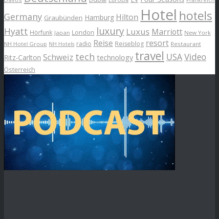
Frankreich
Hotel
hotels
Germany
Hilton
Hamburg
Graubünden
luxury
Hyatt
Luxus
Marriott
London
Hörfunk
Japan
New York
Reise
resort
radio
Reiseblog
NH Hotel Group
Restaurant
NH Hotels
travel
tech
Schweiz
USA
Video
Ritz-Carlton
technology
Österreich