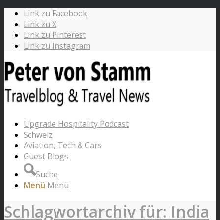
Link zu Facebook
Link zu X
Link zu Pinterest
Link zu Instagram
Upgrade Hospitality Podcast
Schweiz
Aviation, Tech & Cars
Guest Blogs
Suche
Menü
Menü
Schlagwortarchiv für: India