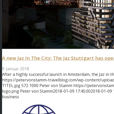
A new Jaz In The City: The Jaz Stuttgart has op
9. Januar 2018
After a highly successful launch in Amsterdam, the Jaz in t
https://petervonstamm-travelblog.com/wp-content/uploads/
TITEL.jpg
572
1000
Peter von Stamm
https://petervonsta
logo.png
Peter von Stamm
2018-01-09 17:45:00
2018-01-09 
business