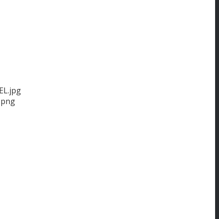
EL.jpg
.png