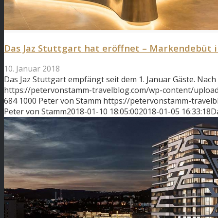
Das Jaz Stuttgart hat eröffnet – Markendebüt 
10. Januar 2018
Das Jaz Stuttgart empfängt seit dem 1. Januar Gäste. Nac
https://petervonstamm-travelblog.com/wp-content/uploads/
684
1000
Peter von Stamm
https://petervonstamm-travel
Peter von Stamm
2018-01-10 18:05:00
2018-01-05 16:33:18
D