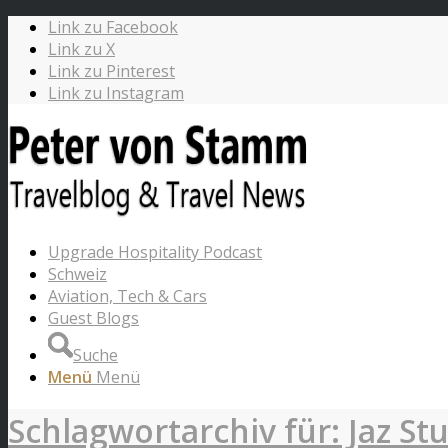
Link zu Facebook
Link zu X
Link zu Pinterest
Link zu Instagram
Upgrade Hospitality Podcast
Schweiz
Aviation, Tech & Cars
Guest Blogs
Suche
Menü
Menü
Schlagwortarchiv für: Jaz Stu