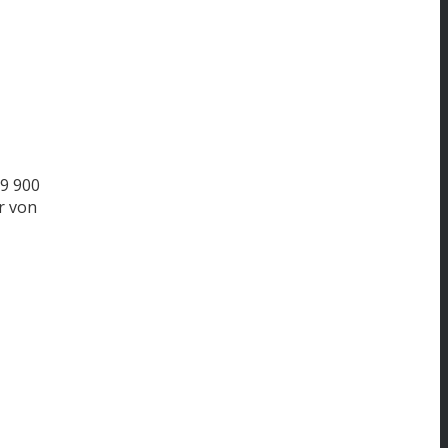
9
900
r von