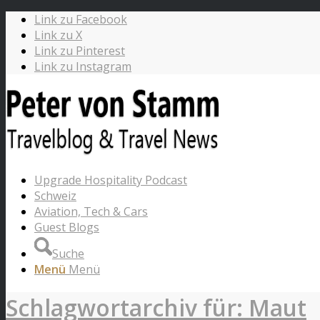
Link zu Facebook
Link zu X
Link zu Pinterest
Link zu Instagram
Upgrade Hospitality Podcast
Schweiz
Aviation, Tech & Cars
Guest Blogs
Suche
Menü
Menü
Schlagwortarchiv für: Maut