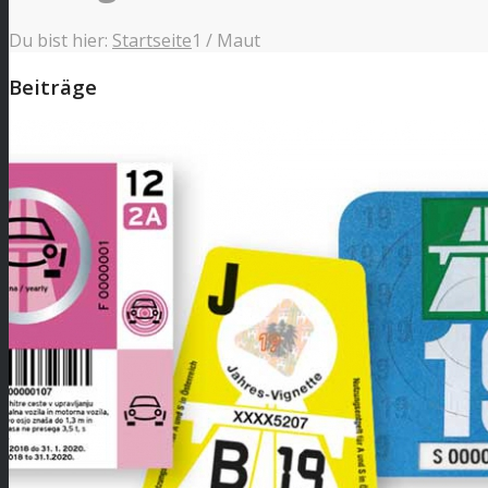
Du bist hier:
Startseite
1
/
Maut
Beiträge