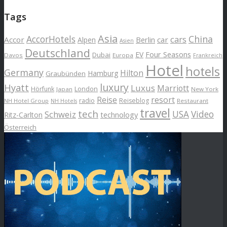
Tags
Asia
AccorHotels
China
cars
Accor
car
Alpen
Berlin
Asien
Deutschland
EV
Four Seasons
Dubai
Davos
Europa
Frankreich
Hotel
hotels
Germany
Hilton
Hamburg
Graubünden
luxury
Hyatt
Luxus
Marriott
London
Hörfunk
Japan
New York
Reise
resort
radio
Reiseblog
NH Hotel Group
Restaurant
NH Hotels
travel
tech
Schweiz
USA
Video
Ritz-Carlton
technology
Österreich