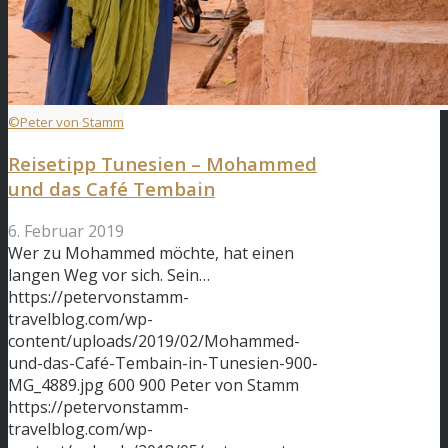
©Peter von Stamm
Reisetipp Tunesien – Mohammed
und das Café Tembain
6. Februar 2019
Wer zu Mohammed möchte, hat einen
langen Weg vor sich. Sein…
https://petervonstamm-
travelblog.com/wp-
content/uploads/2019/02/Mohammed-
und-das-Café-Tembain-in-Tunesien-900-
MG_4889.jpg
600
900
Peter von Stamm
https://petervonstamm-
travelblog.com/wp-