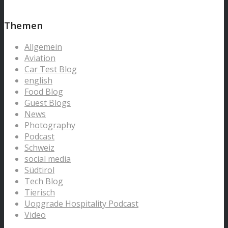
Themen
Allgemein
Aviation
Car Test Blog
english
Food Blog
Guest Blogs
News
Photography
Podcast
Schweiz
social media
Südtirol
Tech Blog
Tierisch
Uopgrade Hospitality Podcast
Video