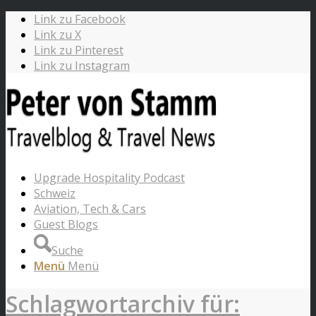
Link zu Facebook
Link zu X
Link zu Pinterest
Link zu Instagram
Upgrade Hospitality Podcast
Schweiz
Aviation, Tech & Cars
Guest Blogs
Suche
Menü
Menü
Schlagwortarchiv für: