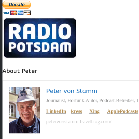
About Peter
Peter von Stamm
Journalist, Hörfunk-Autor, Podcast-Betreiber, 
LinkedIn
–
kress
–
Xing
–
ApplePodcasts
petervonstamm-travelblog.com/