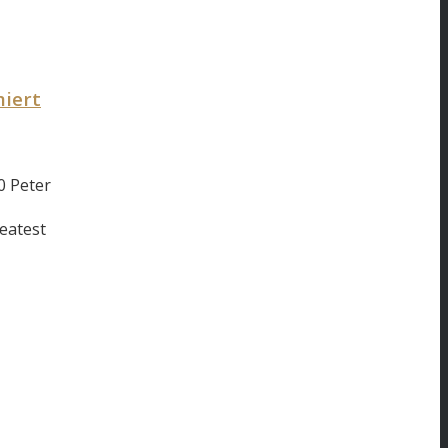
miert
0
Peter
eatest