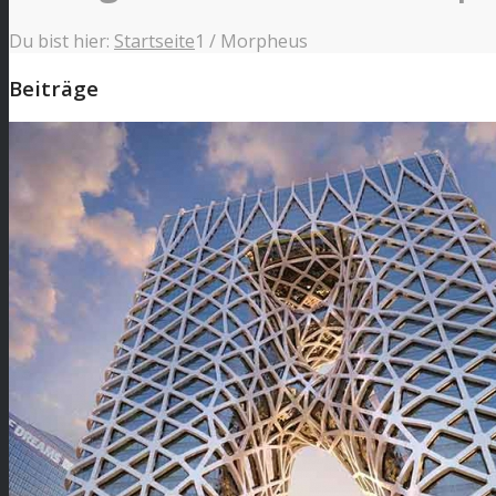
Du bist hier:
Startseite
1
/
Morpheus
Beiträge