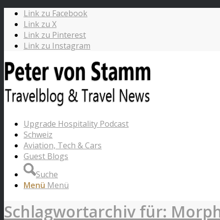
Link zu Facebook
Link zu X
Link zu Pinterest
Link zu Instagram
Upgrade Hospitality Podcast
Schweiz
Aviation, Tech & Cars
Guest Blogs
Suche
Menü
Menü
Schlagwortarchiv für: Morp