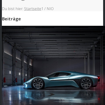
Du bist hier:
Startseite
1
/
NIO
Beiträge