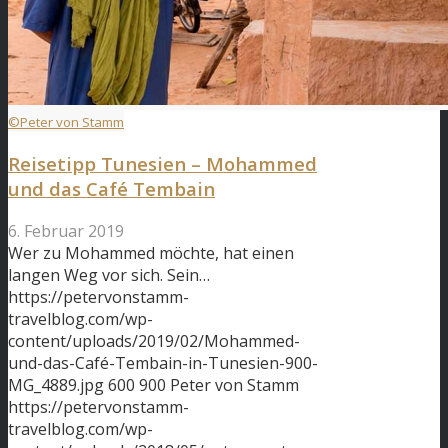
©Peter von Stamm
Reisetipp Tunesien – Mohammed
und das Café Tembain
6. Februar 2019
Wer zu Mohammed möchte, hat einen
langen Weg vor sich. Sein…
https://petervonstamm-
travelblog.com/wp-
content/uploads/2019/02/Mohammed-
und-das-Café-Tembain-in-Tunesien-900-
MG_4889.jpg
600
900
Peter von Stamm
https://petervonstamm-
travelblog.com/wp-