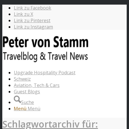
Link zu Facebook
Link zu X
Link zu Pinterest
Link zu Instagram
Upgrade Hospitality Podcast
Schweiz
Aviation, Tech & Cars
Guest Blogs
Suche
Menü
Menü
Schlagwortarchiv für: