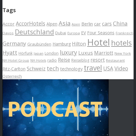
Tags
Asia
AccorHotels
China
cars
Accor
car
Alpen
Berlin
Asien
Deutschland
EV
Four Seasons
Dubai
Davos
Europa
Frankreich
Hotel
hotels
Germany
Hilton
Hamburg
Graubünden
luxury
Hyatt
Luxus
Marriott
London
Hörfunk
Japan
New York
Reise
resort
radio
Reiseblog
NH Hotel Group
Restaurant
NH Hotels
travel
tech
Schweiz
USA
Video
Ritz-Carlton
technology
Österreich