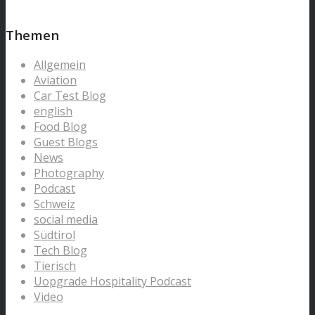
Themen
Allgemein
Aviation
Car Test Blog
english
Food Blog
Guest Blogs
News
Photography
Podcast
Schweiz
social media
Südtirol
Tech Blog
Tierisch
Uopgrade Hospitality Podcast
Video