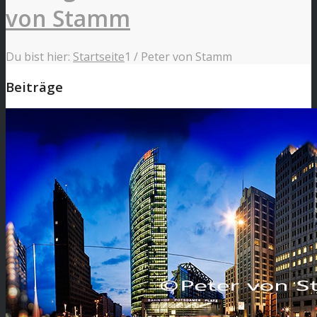
von Stamm
Du bist hier:
Startseite
1
/
Peter von Stamm
Beiträge