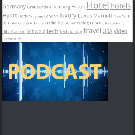
Hotel
hotels
Germany
Hilton
Hamburg
Graubünden
luxury
Hyatt
Luxus
Marriott
London
Hörfunk
Japan
New York
Reise
resort
radio
Reiseblog
NH Hotel Group
Restaurant
NH Hotels
travel
tech
Schweiz
USA
Video
Ritz-Carlton
technology
Österreich