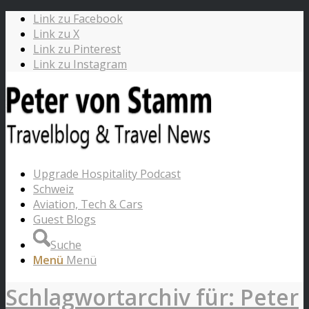
Link zu Facebook
Link zu X
Link zu Pinterest
Link zu Instagram
Upgrade Hospitality Podcast
Schweiz
Aviation, Tech & Cars
Guest Blogs
Suche
Menü
Menü
Schlagwortarchiv für: Peter