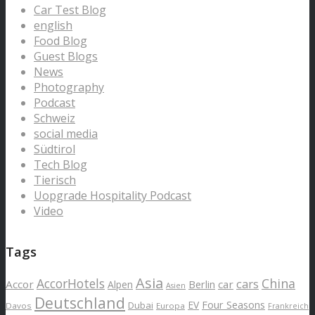
Car Test Blog
english
Food Blog
Guest Blogs
News
Photography
Podcast
Schweiz
social media
Südtirol
Tech Blog
Tierisch
Uopgrade Hospitality Podcast
Video
Tags
Asia
AccorHotels
China
cars
Accor
car
Alpen
Berlin
Asien
Deutschland
EV
Four Seasons
Dubai
Davos
Europa
Frankreich