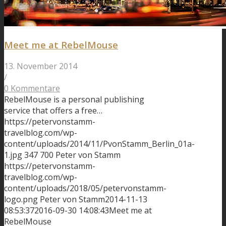
Meet me at RebelMouse
13. November 2014
/
0 Kommentare
RebelMouse is a personal publishing
service that offers a free…
https://petervonstamm-
travelblog.com/wp-
content/uploads/2014/11/PvonStamm_Berlin_01a-
1.jpg
347
700
Peter von Stamm
https://petervonstamm-
travelblog.com/wp-
content/uploads/2018/05/petervonstamm-
logo.png
Peter von Stamm
2014-11-13
08:53:37
2016-09-30 14:08:43
Meet me at
RebelMouse