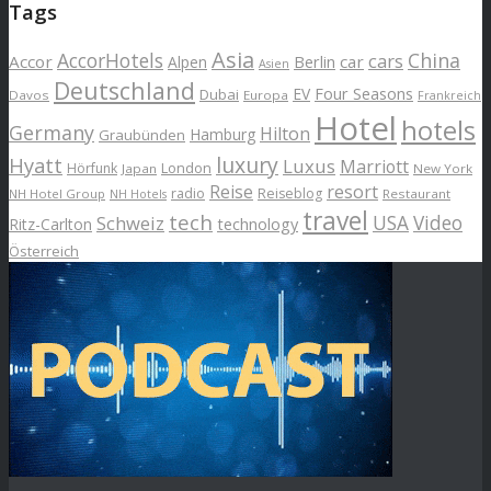
Tags
Asia
AccorHotels
China
cars
Accor
car
Alpen
Berlin
Asien
Deutschland
EV
Four Seasons
Dubai
Davos
Europa
Frankreich
Hotel
hotels
Germany
Hilton
Hamburg
Graubünden
luxury
Hyatt
Luxus
Marriott
London
Hörfunk
Japan
New York
Reise
resort
radio
Reiseblog
NH Hotel Group
Restaurant
NH Hotels
travel
tech
Schweiz
USA
Video
Ritz-Carlton
technology
Österreich