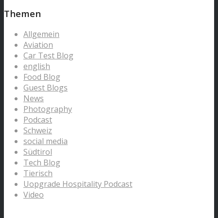
Themen
Allgemein
Aviation
Car Test Blog
english
Food Blog
Guest Blogs
News
Photography
Podcast
Schweiz
social media
Südtirol
Tech Blog
Tierisch
Uopgrade Hospitality Podcast
Video