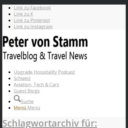
Link zu Facebook
Link zu X
Link zu Pinterest
Link zu Instagram
Upgrade Hospitality Podcast
Schweiz
Aviation, Tech & Cars
Guest Blogs
Suche
Menü
Menü
Schlagwortarchiv für: