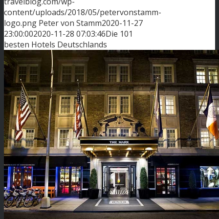
travelblog.com/wp-
content/uploads/2018/05/petervonstamm-
logo.png
Peter von Stamm
2020-11-27
23:00:00
2020-11-28 07:03:46
Die 101
besten Hotels Deutschlands