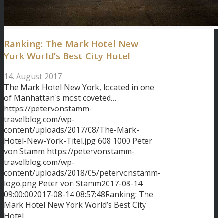
Ranking: The Mark Hotel New
York World’s Best City Hotel
14. August 2017
The Mark Hotel New York, located in one
of Manhattan's most coveted…
https://petervonstamm-
travelblog.com/wp-
content/uploads/2017/08/The-Mark-
Hotel-New-York-Titel.jpg
608
1000
Peter
von Stamm
https://petervonstamm-
travelblog.com/wp-
content/uploads/2018/05/petervonstamm-
logo.png
Peter von Stamm
2017-08-14
09:00:00
2017-08-14 08:57:48
Ranking: The
Mark Hotel New York World’s Best City
Hotel