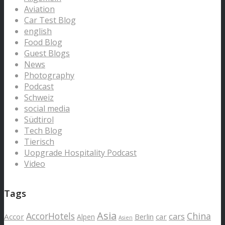
Aviation
Car Test Blog
english
Food Blog
Guest Blogs
News
Photography
Podcast
Schweiz
social media
Südtirol
Tech Blog
Tierisch
Uopgrade Hospitality Podcast
Video
Tags
Asia
AccorHotels
China
cars
Accor
car
Alpen
Berlin
Asien