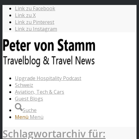
Link zu Facebook
Link zu X
Link zu Pinterest
Link zu Instagram
Upgrade Hospitality Podcast
Schweiz
Aviation, Tech & Cars
Guest Blogs
Suche
Menü
Menü
Schlagwortarchiv für: