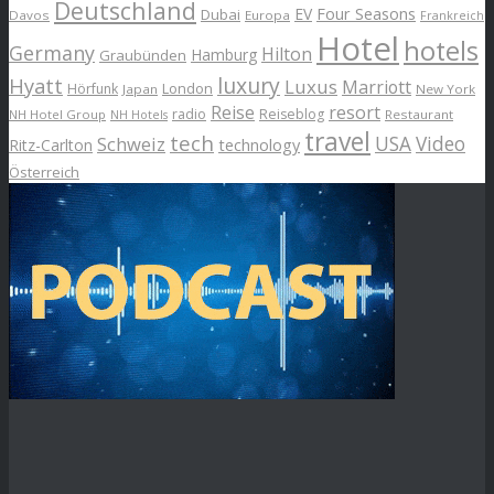
Deutschland
EV
Four Seasons
Dubai
Davos
Europa
Frankreich
Hotel
hotels
Germany
Hilton
Hamburg
Graubünden
luxury
Hyatt
Luxus
Marriott
London
Hörfunk
Japan
New York
Reise
resort
radio
Reiseblog
NH Hotel Group
Restaurant
NH Hotels
travel
tech
Schweiz
USA
Video
Ritz-Carlton
technology
Österreich