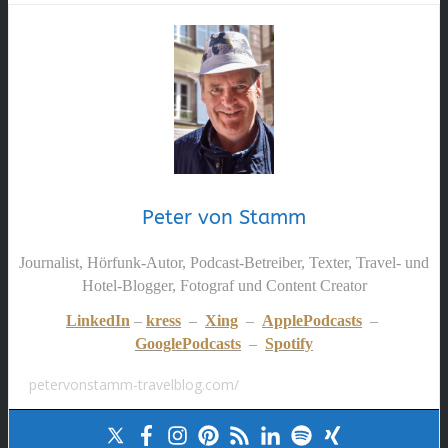
Peter von Stamm
Journalist, Hörfunk-Autor, Podcast-Betreiber, Texter, Travel- und
Hotel-Blogger, Fotograf und Content Creator
LinkedIn
–
kress
–
Xing
–
ApplePodcasts
–
GooglePodcasts
–
Spotify
petervonstamm-travelblog.com/