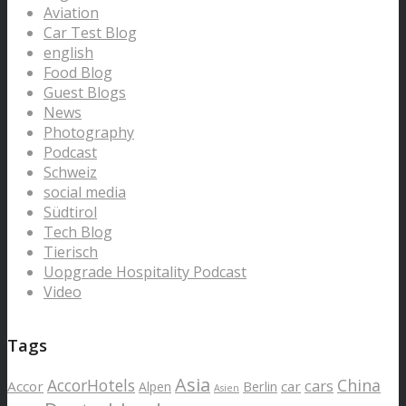
Aviation
Car Test Blog
english
Food Blog
Guest Blogs
News
Photography
Podcast
Schweiz
social media
Südtirol
Tech Blog
Tierisch
Uopgrade Hospitality Podcast
Video
Tags
Asia
AccorHotels
China
cars
Accor
car
Alpen
Berlin
Asien