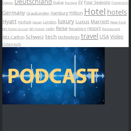
Deutschland
EV
Four Seasons
Dubai
Davos
Europa
Frankreich
Hotel
hotels
Germany
Hilton
Hamburg
Graubünden
luxury
Hyatt
Luxus
Marriott
London
Hörfunk
Japan
New York
Reise
resort
radio
Reiseblog
NH Hotel Group
Restaurant
NH Hotels
travel
tech
Schweiz
USA
Video
Ritz-Carlton
technology
Österreich