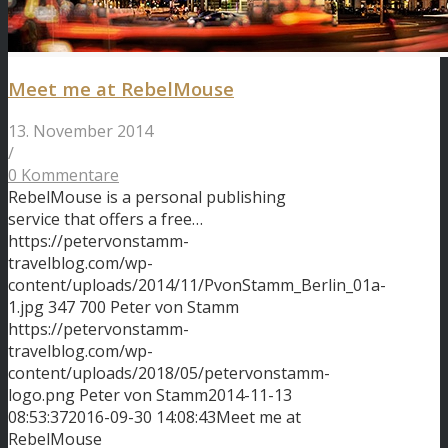
Meet me at RebelMouse
13. November 2014
/
0 Kommentare
RebelMouse is a personal publishing
service that offers a free…
https://petervonstamm-
travelblog.com/wp-
content/uploads/2014/11/PvonStamm_Berlin_01a-
1.jpg
347
700
Peter von Stamm
https://petervonstamm-
travelblog.com/wp-
content/uploads/2018/05/petervonstamm-
logo.png
Peter von Stamm
2014-11-13
08:53:37
2016-09-30 14:08:43
Meet me at
RebelMouse