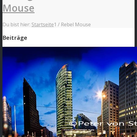
Mouse
Du bist hier:
Startseite
1
/
Rebel Mouse
Beiträge