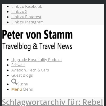
Link zu Facebook
Link zu X
Link zu Pinterest
Link zu Instagram
Upgrade Hospitality Podcast
Schweiz
Aviation, Tech & Cars
Guest Blogs
Suche
Menü
Menü
Schlagwortarchiv für: Rebel