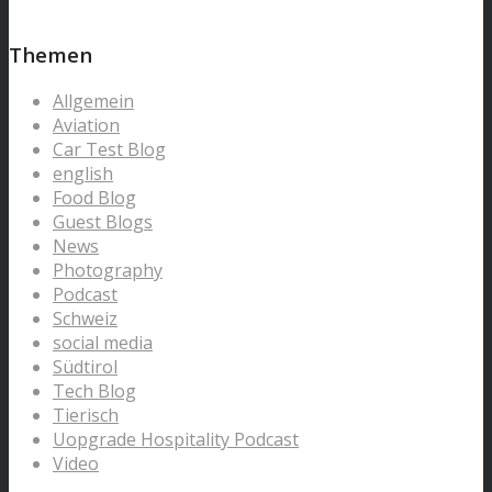
Themen
Allgemein
Aviation
Car Test Blog
english
Food Blog
Guest Blogs
News
Photography
Podcast
Schweiz
social media
Südtirol
Tech Blog
Tierisch
Uopgrade Hospitality Podcast
Video