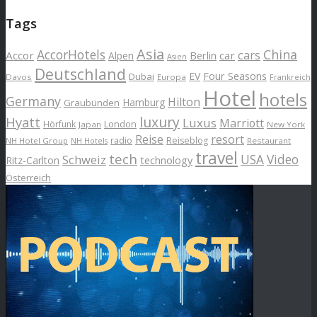
Tags
Asia
AccorHotels
China
cars
Accor
car
Alpen
Berlin
Asien
Deutschland
EV
Four Seasons
Dubai
Davos
Europa
Frankreich
Hotel
hotels
Germany
Hilton
Hamburg
Graubünden
luxury
Hyatt
Luxus
Marriott
London
Hörfunk
Japan
New York
Reise
resort
radio
Reiseblog
NH Hotel Group
Restaurant
NH Hotels
travel
tech
Schweiz
USA
Video
Ritz-Carlton
technology
Österreich