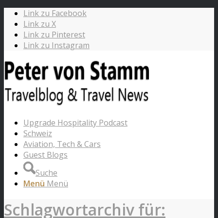
Link zu Facebook
Link zu X
Link zu Pinterest
Link zu Instagram
Upgrade Hospitality Podcast
Schweiz
Aviation, Tech & Cars
Guest Blogs
Suche
Menü
Menü
Schlagwortarchiv für: