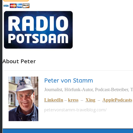
About Peter
Peter von Stamm
Journalist, Hörfunk-Autor, Podcast-Betreiber, 
LinkedIn
–
kress
–
Xing
–
ApplePodcasts
petervonstamm-travelblog.com/