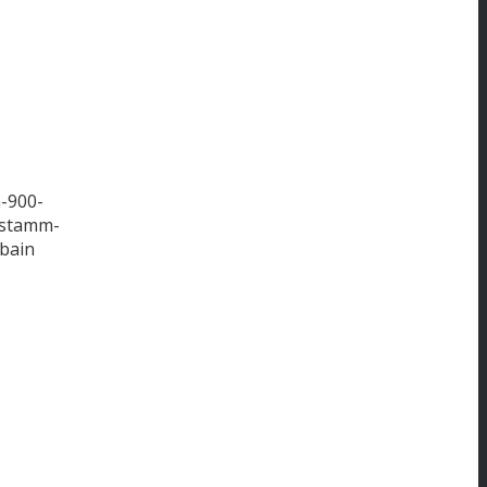
-900-
nstamm-
bain