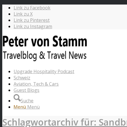
Link zu Facebook
Link zu X
Link zu Pinterest
Link zu Instagram
Upgrade Hospitality Podcast
Schweiz
Aviation, Tech & Cars
Guest Blogs
Suche
Menü
Menü
Schlagwortarchiv für: Sandb