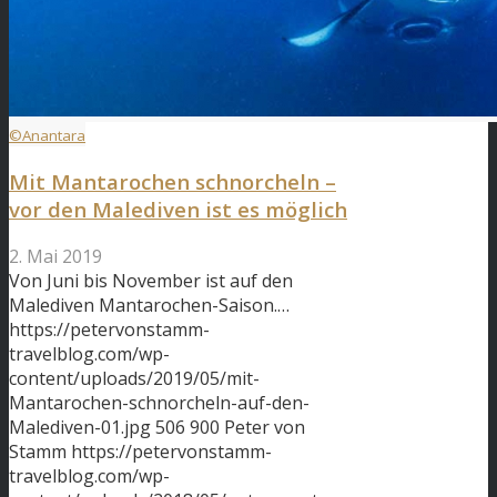
©Anantara
Mit Mantarochen schnorcheln –
vor den Malediven ist es möglich
2. Mai 2019
Von Juni bis November ist auf den
Malediven Mantarochen-Saison.…
https://petervonstamm-
travelblog.com/wp-
content/uploads/2019/05/mit-
Mantarochen-schnorcheln-auf-den-
Malediven-01.jpg
506
900
Peter von
Stamm
https://petervonstamm-
travelblog.com/wp-