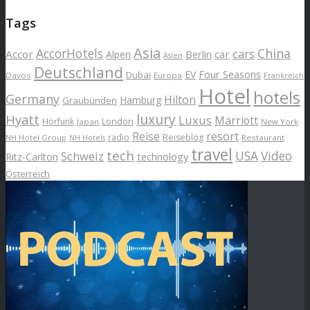
Tags
Asia
AccorHotels
China
cars
Accor
car
Alpen
Berlin
Asien
Deutschland
EV
Four Seasons
Dubai
Davos
Europa
Frankreich
Hotel
hotels
Germany
Hilton
Hamburg
Graubünden
luxury
Hyatt
Luxus
Marriott
London
Hörfunk
Japan
New York
Reise
resort
radio
Reiseblog
NH Hotel Group
Restaurant
NH Hotels
travel
tech
Schweiz
USA
Video
Ritz-Carlton
technology
Österreich