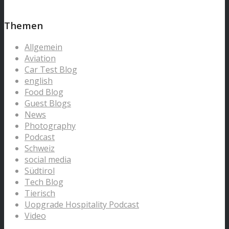
Themen
Allgemein
Aviation
Car Test Blog
english
Food Blog
Guest Blogs
News
Photography
Podcast
Schweiz
social media
Südtirol
Tech Blog
Tierisch
Uopgrade Hospitality Podcast
Video