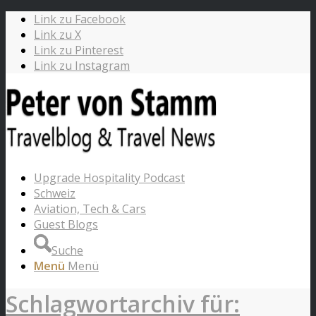
Link zu Facebook
Link zu X
Link zu Pinterest
Link zu Instagram
Upgrade Hospitality Podcast
Schweiz
Aviation, Tech & Cars
Guest Blogs
Suche
Menü
Menü
Schlagwortarchiv für: