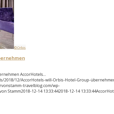
©Orbis
übernehmen
übernehmen AccorHotels…
s/2018/12/AccorHotels-will-Orbis-Hotel-Group-übernehmen
ervonstamm-travelblog.com/wp-
 von Stamm
2018-12-14 13:33:44
2018-12-14 13:33:44
AccorHote