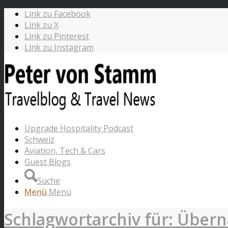
Link zu Facebook
Link zu X
Link zu Pinterest
Link zu Instagram
Upgrade Hospitality Podcast
Schweiz
Aviation, Tech & Cars
Guest Blogs
Suche
Menü
Menü
Schlagwortarchiv für: Übe