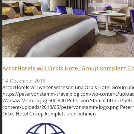
AccorHotels will Orbis Hotel Group komplett 
14. Dezember 2018
AccorHotels will weiter wachsen und Orbis Hotel Group 
https://petervonstamm-travelblog.com/wp-content/upload
Warsaw-Victoria.jpg
600
900
Peter von Stamm
https://pet
content/uploads/2018/05/petervonstamm-logo.png
Peter
Orbis Hotel Group komplett übernehmen