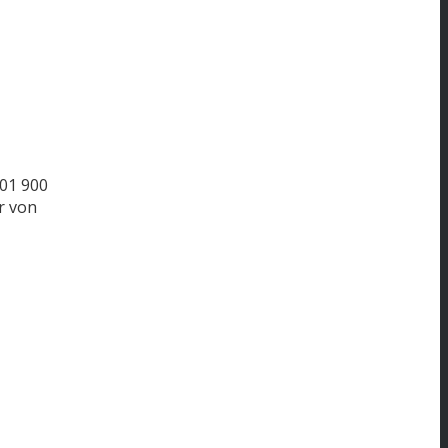
01
900
r von