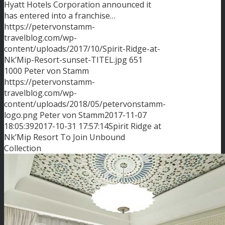
Hyatt Hotels Corporation announced it
has entered into a franchise…
https://petervonstamm-
travelblog.com/wp-
content/uploads/2017/10/Spirit-Ridge-at-
Nk’Mip-Resort-sunset-TITEL.jpg
651
1000
Peter von Stamm
https://petervonstamm-
travelblog.com/wp-
content/uploads/2018/05/petervonstamm-
logo.png
Peter von Stamm
2017-11-07
18:05:39
2017-10-31 17:57:14
Spirit Ridge at
Nk’Mip Resort To Join Unbound
Collection