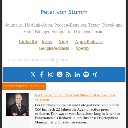
Peter von Stamm
Journalist, Hörfunk-Autor, Podcast-Betreiber, Texter, Travel- und
Hotel-Blogger, Fotograf und Content Creator
LinkedIn
–
kress
–
Xing
–
ApplePodcasts
–
GooglePodcasts
–
Spotify
petervonstamm-travelblog.com/
petervonstamm-travelblog
Back to the roots... Peter von Stamm hat action press
verlassen
Der Hamburg Journalist und Fotograf Peter von Stamm
(55) hat nach 22 Jahren die Agentur action press
verlassen. Dort war er zwei Jahrzehnte lang in leitenden
Funktionen als Redakteur und Business Development
Manager tätig. Er kehrt zu seinen...