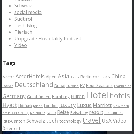
Schweiz
social media
Südtirol
Tech Blog
Tierisch
Uopgrade Hospitality Podcast
Video
Tags
Asia
AccorHotels
China
cars
Accor
car
Alpen
Berlin
Asien
Deutschland
EV
Four Seasons
Dubai
Davos
Europa
Frankreich
Hotel
hotels
Germany
Hilton
Hamburg
Graubünden
luxury
Hyatt
Luxus
Marriott
London
Hörfunk
Japan
New York
Reise
resort
radio
Reiseblog
NH Hotel Group
Restaurant
NH Hotels
travel
tech
Schweiz
USA
Video
Ritz-Carlton
technology
Österreich