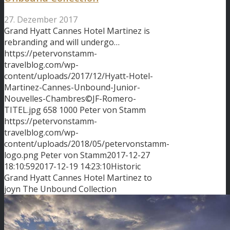
27. Dezember 2017
Grand Hyatt Cannes Hotel Martinez is
rebranding and will undergo…
https://petervonstamm-
travelblog.com/wp-
content/uploads/2017/12/Hyatt-Hotel-
Martinez-Cannes-Unbound-Junior-
Nouvelles-Chambres©JF-Romero-
TITEL.jpg
658
1000
Peter von Stamm
https://petervonstamm-
travelblog.com/wp-
content/uploads/2018/05/petervonstamm-
logo.png
Peter von Stamm
2017-12-27
18:10:59
2017-12-19 14:23:10
Historic
Grand Hyatt Cannes Hotel Martinez to
joyn The Unbound Collection