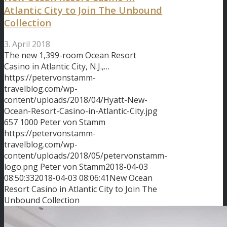
Atlantic City to Join The Unbound
Collection
3. April 2018
The new 1,399-room Ocean Resort
Casino in Atlantic City, N.J.,…
https://petervonstamm-
travelblog.com/wp-
content/uploads/2018/04/Hyatt-New-
Ocean-Resort-Casino-in-Atlantic-City.jpg
657
1000
Peter von Stamm
https://petervonstamm-
travelblog.com/wp-
content/uploads/2018/05/petervonstamm-
logo.png
Peter von Stamm
2018-04-03
08:50:33
2018-04-03 08:06:41
New Ocean
Resort Casino in Atlantic City to Join The
Unbound Collection