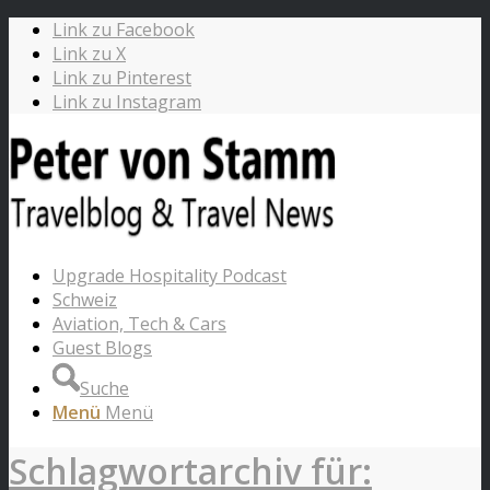
Link zu Facebook
Link zu X
Link zu Pinterest
Link zu Instagram
Upgrade Hospitality Podcast
Schweiz
Aviation, Tech & Cars
Guest Blogs
Suche
Menü
Menü
Schlagwortarchiv für: