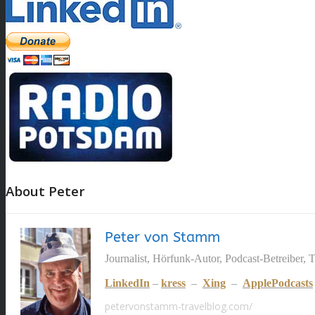
About Peter
Peter von Stamm
Journalist, Hörfunk-Autor, Podcast-Betreiber, 
LinkedIn
–
kress
–
Xing
–
ApplePodcasts
petervonstamm-travelblog.com/