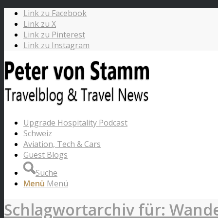
Link zu Facebook
Link zu X
Link zu Pinterest
Link zu Instagram
Upgrade Hospitality Podcast
Schweiz
Aviation, Tech & Cars
Guest Blogs
Suche
Menü
Menü
Schlagwortarchiv für: Wand