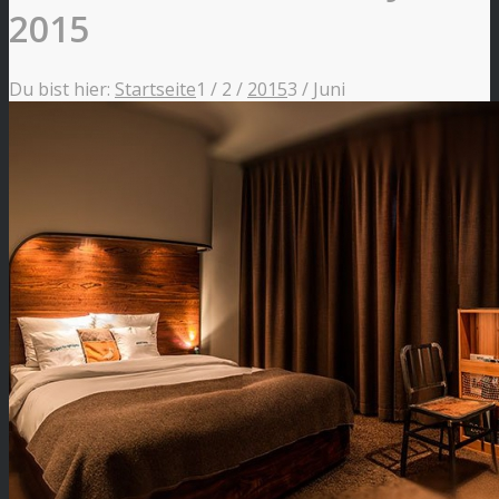
2015
Du bist hier:
Startseite
1
/
2
/
2015
3
/
Juni