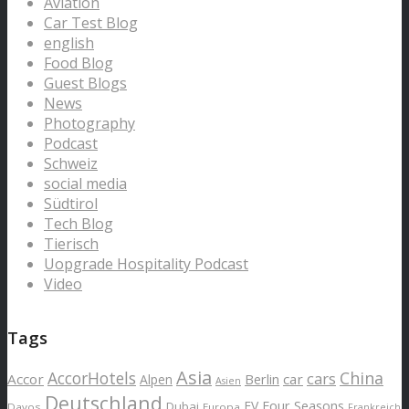
Aviation
Car Test Blog
english
Food Blog
Guest Blogs
News
Photography
Podcast
Schweiz
social media
Südtirol
Tech Blog
Tierisch
Uopgrade Hospitality Podcast
Video
Tags
Asia
AccorHotels
China
cars
Accor
car
Alpen
Berlin
Asien
Deutschland
EV
Four Seasons
Dubai
Davos
Europa
Frankreich