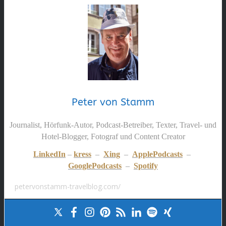
Peter von Stamm
Journalist, Hörfunk-Autor, Podcast-Betreiber, Texter, Travel- und
Hotel-Blogger, Fotograf und Content Creator
LinkedIn
–
kress
–
Xing
–
ApplePodcasts
–
GooglePodcasts
–
Spotify
petervonstamm-travelblog.com/