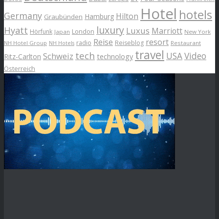
Hotel
hotels
Germany
Hilton
Hamburg
Graubünden
luxury
Hyatt
Luxus
Marriott
London
Hörfunk
Japan
New York
Reise
resort
radio
Reiseblog
NH Hotel Group
Restaurant
NH Hotels
travel
tech
Schweiz
USA
Video
Ritz-Carlton
technology
Österreich