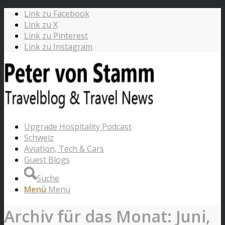
Link zu Facebook
Link zu X
Link zu Pinterest
Link zu Instagram
Upgrade Hospitality Podcast
Schweiz
Aviation, Tech & Cars
Guest Blogs
Suche
Menü
Menü
Archiv für das Monat: Juni,