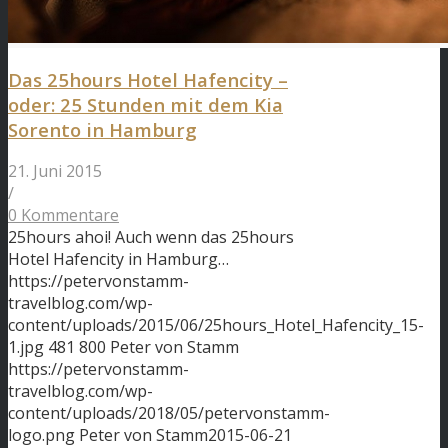
Das 25hours Hotel Hafencity –
oder: 25 Stunden mit dem Kia
Sorento in Hamburg
21. Juni 2015
/
0 Kommentare
25hours ahoi! Auch wenn das 25hours
Hotel Hafencity in Hamburg…
https://petervonstamm-
travelblog.com/wp-
content/uploads/2015/06/25hours_Hotel_Hafencity_15-
1.jpg
481
800
Peter von Stamm
https://petervonstamm-
travelblog.com/wp-
content/uploads/2018/05/petervonstamm-
logo.png
Peter von Stamm
2015-06-21