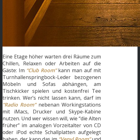
Eine Etage höher warten drei Räume zum
Chillen, Relaxen oder Arbeiten auf die
Gäste: Im
“Club Room”
kann man auf mit
Turnhallenspringbock-Leder bezogenen
Möbeln und Sofas abhängen, am
Tischkicker spielen und kostenfrei Tee
trinken. Wer’s nicht lassen kann, darf im
“Radio Room”
nebenan Workingstations
mit iMacs, Drucker und Skype-Kabine
nutzen. Und wer wissen will, wie “die Alten
früher” im analogen Vorzeitalter von CD
oder iPod echte Schallplatten aufgelegt
haben, der kann das im
“Venyl Room”
und