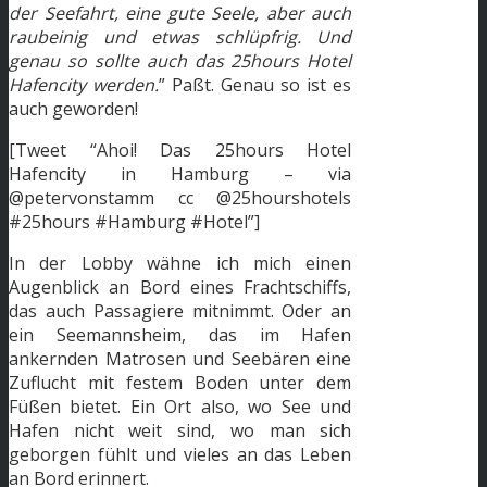
der Seefahrt, eine gute Seele, aber auch
raubeinig und etwas schlüpfrig. Und
genau so sollte auch das 25hours Hotel
Hafencity werden.
” Paßt. Genau so ist es
auch geworden!
[Tweet “Ahoi! Das 25hours Hotel
Hafencity in Hamburg – via
@petervonstamm cc @25hourshotels
#25hours #Hamburg #Hotel”]
In der Lobby wähne ich mich einen
Augenblick an Bord eines Frachtschiffs,
das auch Passagiere mitnimmt. Oder an
ein Seemannsheim, das im Hafen
ankernden Matrosen und Seebären eine
Zuflucht mit festem Boden unter dem
Füßen bietet. Ein Ort also, wo See und
Hafen nicht weit sind, wo man sich
geborgen fühlt und vieles an das Leben
an Bord erinnert.