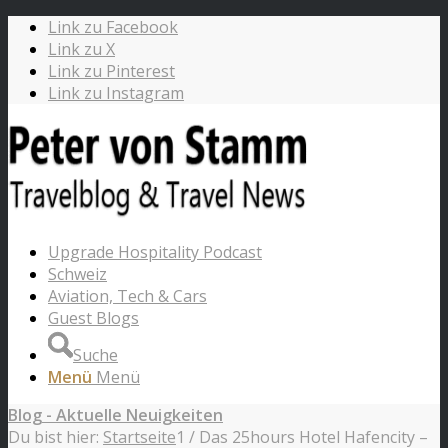
Link zu Facebook
Link zu X
Link zu Pinterest
Link zu Instagram
Upgrade Hospitality Podcast
Schweiz
Aviation, Tech & Cars
Guest Blogs
Suche
Menü
Menü
Blog - Aktuelle Neuigkeiten
Du bist hier:
Startseite
1
/
Das 25hours Hotel Hafencity –