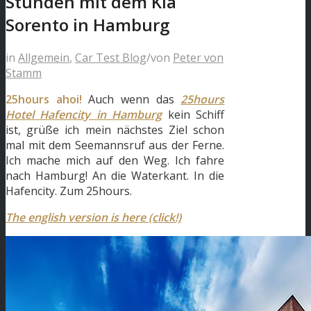
Stunden mit dem Kia
Sorento in Hamburg
in
Allgemein
,
Car Test Blog
/
von
Peter von
Stamm
25hours ahoi!
Auch wenn das
25hours
Hotel Hafencity in Hamburg
kein Schiff
ist, grüße ich mein nächstes Ziel schon
mal mit dem Seemannsruf aus der Ferne.
Ich mache mich auf den Weg. Ich fahre
nach Hamburg! An die Waterkant. In die
Hafencity. Zum 25hours.
The english version is here (click!)