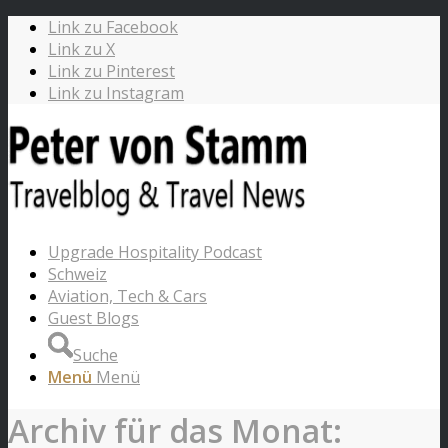
Link zu Facebook
Link zu X
Link zu Pinterest
Link zu Instagram
Upgrade Hospitality Podcast
Schweiz
Aviation, Tech & Cars
Guest Blogs
Suche
Menü
Menü
Archiv für das Monat: