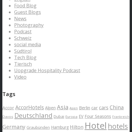
Food Blog
Guest Blogs
News
Photography
Podcast
Schweiz
social media
Südtirol
Tech Blog
Tierisch
Uopgrade Hospitality Podcast
Video
Tags
Asia
AccorHotels
China
cars
Accor
car
Alpen
Berlin
Asien
Deutschland
EV
Four Seasons
Dubai
Davos
Europa
Frankreich
Hotel
hotels
Germany
Hilton
Hamburg
Graubünden