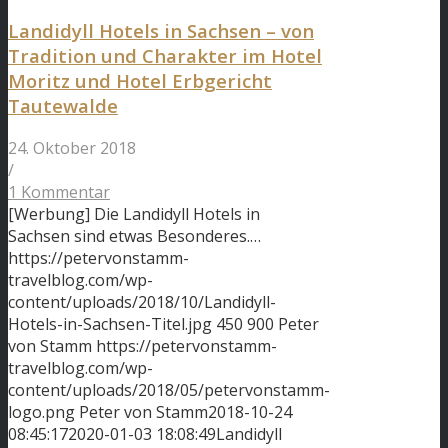
Landidyll Hotels in Sachsen – von
Tradition und Charakter im Hotel
Moritz und Hotel Erbgericht
Tautewalde
24. Oktober 2018
/
1 Kommentar
[Werbung] Die Landidyll Hotels in
Sachsen sind etwas Besonderes.…
https://petervonstamm-
travelblog.com/wp-
content/uploads/2018/10/Landidyll-
Hotels-in-Sachsen-Titel.jpg
450
900
Peter
von Stamm
https://petervonstamm-
travelblog.com/wp-
content/uploads/2018/05/petervonstamm-
logo.png
Peter von Stamm
2018-10-24
08:45:17
2020-01-03 18:08:49
Landidyll