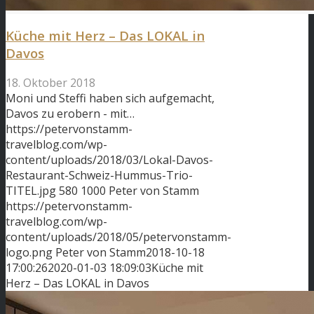
Küche mit Herz – Das LOKAL in
Davos
18. Oktober 2018
Moni und Steffi haben sich aufgemacht,
Davos zu erobern - mit…
https://petervonstamm-
travelblog.com/wp-
content/uploads/2018/03/Lokal-Davos-
Restaurant-Schweiz-Hummus-Trio-
TITEL.jpg
580
1000
Peter von Stamm
https://petervonstamm-
travelblog.com/wp-
content/uploads/2018/05/petervonstamm-
logo.png
Peter von Stamm
2018-10-18
17:00:26
2020-01-03 18:09:03
Küche mit
Herz – Das LOKAL in Davos