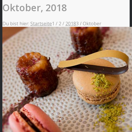
Oktober, 2018
Du bist hier:
Startseite
1
/
2
/
2018
3
/
Oktober