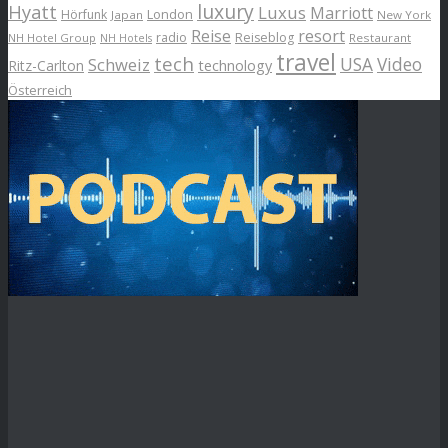
luxury
Hyatt
Luxus
Marriott
London
Hörfunk
Japan
New York
Reise
resort
radio
Reiseblog
NH Hotel Group
Restaurant
NH Hotels
travel
tech
Schweiz
USA
Video
Ritz-Carlton
technology
Österreich