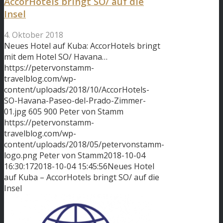
AccorHotels bringt SO/ auf die
Insel
4. Oktober 2018
Neues Hotel auf Kuba: AccorHotels bringt
mit dem Hotel SO/ Havana…
https://petervonstamm-
travelblog.com/wp-
content/uploads/2018/10/AccorHotels-
SO-Havana-Paseo-del-Prado-Zimmer-
01.jpg
605
900
Peter von Stamm
https://petervonstamm-
travelblog.com/wp-
content/uploads/2018/05/petervonstamm-
logo.png
Peter von Stamm
2018-10-04
16:30:17
2018-10-04 15:45:56
Neues Hotel
auf Kuba – AccorHotels bringt SO/ auf die
Insel