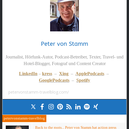
Peter von Stamm
Journalist, Hörfunk-Autor, Podcast-Betreiber, Texter, Travel- und
Hotel-Blogger, Fotograf und Content Creator
LinkedIn
–
kress
–
Xing
–
ApplePodcasts
–
GooglePodcasts
–
Spotify
petervonstamm-travelblog.com/
petervonstamm-travelblog
Back to the roots... Peter von Stamm hat action press