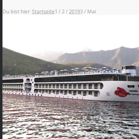
Du bist hier:
Startseite
1
/
2
/
2019
3
/
Mai