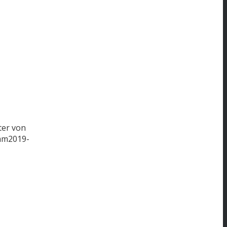
ter von
mm
2019-