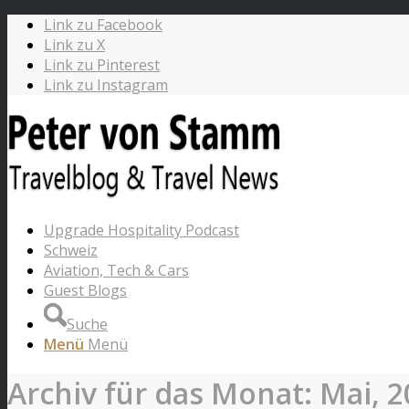
Link zu Facebook
Link zu X
Link zu Pinterest
Link zu Instagram
Upgrade Hospitality Podcast
Schweiz
Aviation, Tech & Cars
Guest Blogs
Suche
Menü
Menü
Archiv für das Monat: Mai, 