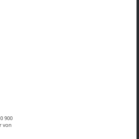
00
900
r von