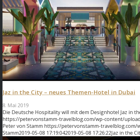
Jaz in the City – neues Themen-Hotel in Dubai
8. Mai 2019
Die Deutsche Hospitality will mit dem Designhotel Jaz in t
https://petervonstamm-travelblog.com/wp-content/upload
Peter von Stamm
https://petervonstamm-travelblog.com
Stamm
2019-05-08 17:19:04
2019-05-08 17:26:22
Jaz in the C