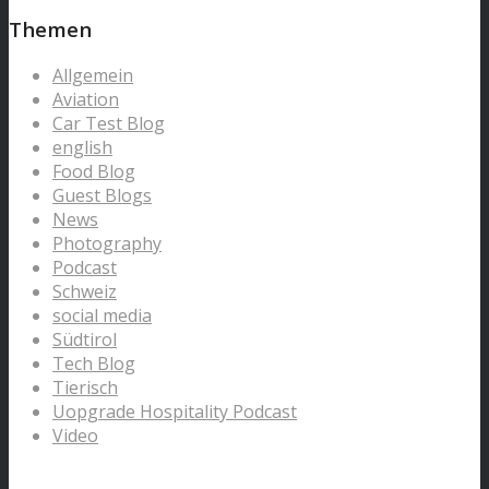
Themen
Allgemein
Aviation
Car Test Blog
english
Food Blog
Guest Blogs
News
Photography
Podcast
Schweiz
social media
Südtirol
Tech Blog
Tierisch
Uopgrade Hospitality Podcast
Video