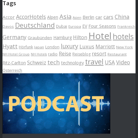
Tags
Asia
AccorHotels
China
cars
Accor
car
Alpen
Berlin
Asien
Deutschland
EV
Four Seasons
Dubai
Davos
Europa
Frankreich
Hotel
hotels
Germany
Hilton
Hamburg
Graubünden
luxury
Hyatt
Luxus
Marriott
London
Hörfunk
Japan
New York
Reise
resort
radio
Reiseblog
NH Hotel Group
Restaurant
NH Hotels
travel
tech
Schweiz
USA
Video
Ritz-Carlton
technology
Österreich