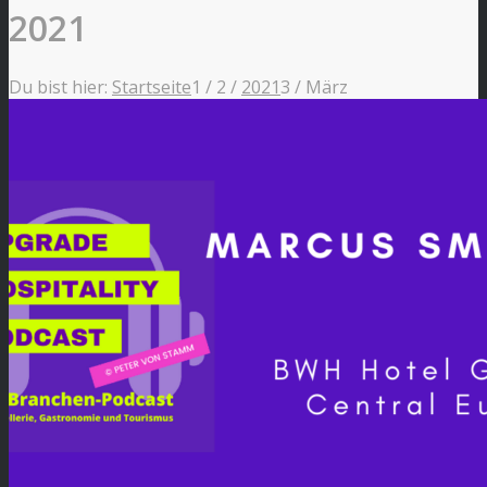
2021
Du bist hier:
Startseite
1
/
2
/
2021
3
/
März