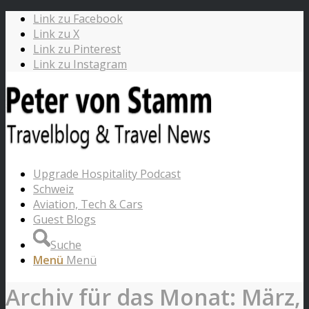
Link zu Facebook
Link zu X
Link zu Pinterest
Link zu Instagram
Upgrade Hospitality Podcast
Schweiz
Aviation, Tech & Cars
Guest Blogs
Suche
Menü
Menü
Archiv für das Monat: März,