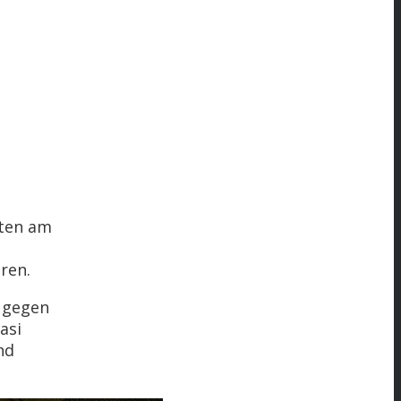
gten am
ren.
n gegen
asi
nd