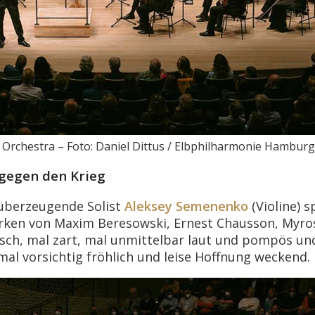
rchestra – Foto: Daniel Dittus / Elbphilharmonie Hamburg
 gegen den Krieg
überzeugende Solist
Aleksey Semenenko
(Violine) s
erken von Maxim Beresowski, Ernest Chausson, Myro
sch, mal zart, mal unmittelbar laut und pompös un
mal vorsichtig fröhlich und leise Hoffnung weckend.