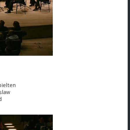
pielten
slaw
d