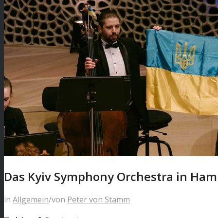
Das Kyiv Symphony Orchestra in Ha
in
Allgemein
/
von
Peter von Stamm