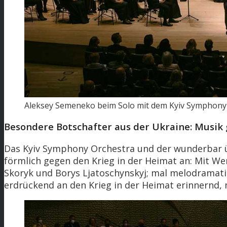
Aleksey Semeneko beim Solo mit dem Kyiv Symphony O
Besondere Botschafter aus der Ukraine: Musik
Das Kyiv Symphony Orchestra und der wunderbar 
förmlich gegen den Krieg in der Heimat an: Mit W
Skoryk und Borys Ljatoschynskyj; mal melodramati
erdrückend an den Krieg in der Heimat erinnernd, 