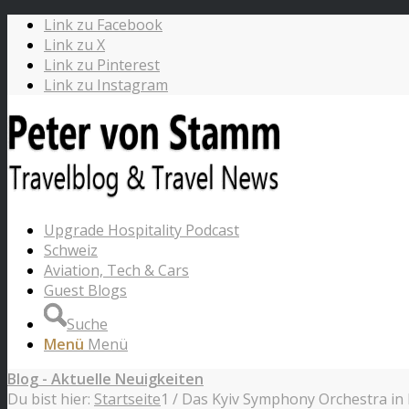
Link zu Facebook
Link zu X
Link zu Pinterest
Link zu Instagram
Upgrade Hospitality Podcast
Schweiz
Aviation, Tech & Cars
Guest Blogs
Suche
Menü
Menü
Blog - Aktuelle Neuigkeiten
Du bist hier:
Startseite
1
/
Das Kyiv Symphony Orchestra i