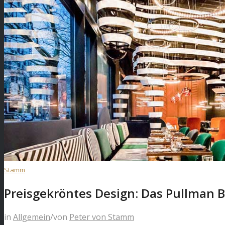
Stamm
Preisgekröntes Design: Das Pullman B
in
Allgemein
/
von
Peter von Stamm