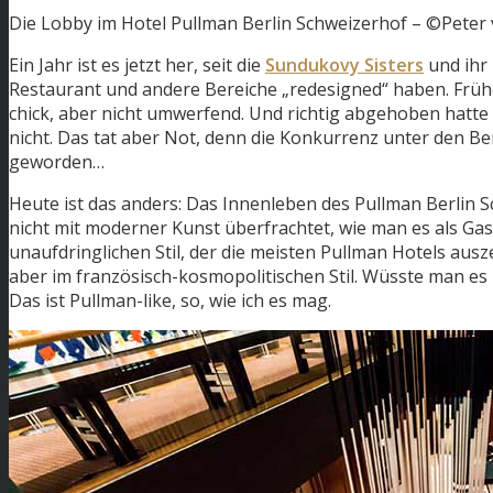
Die Lobby im Hotel Pullman Berlin Schweizerhof – ©Pete
Ein Jahr ist es jetzt her, seit die
Sundukovy Sisters
und ihr
Restaurant und andere Bereiche „redesigned“ haben. Frühe
chick, aber nicht umwerfend. Und richtig abgehoben hatte
nicht. Das tat aber Not, denn die Konkurrenz unter den Ber
geworden…
Heute ist das anders: Das Innenleben des Pullman Berlin S
nicht mit moderner Kunst überfrachtet, wie man es als Gas
unaufdringlichen Stil, der die meisten Pullman Hotels auszei
aber im französisch-kosmopolitischen Stil. Wüsste man es
Das ist Pullman-like, so, wie ich es mag.