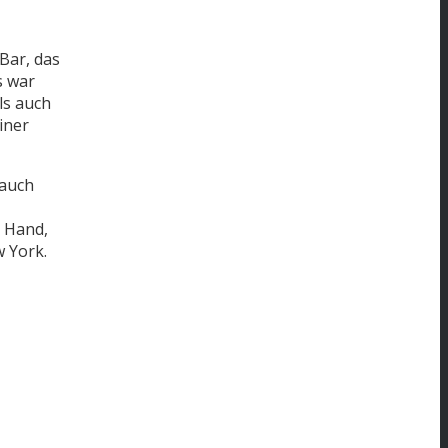
Bar, das
s war
ls auch
iner
 auch
r Hand,
w York.