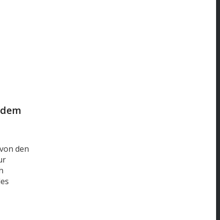
t dem
 von den
ur
h
des