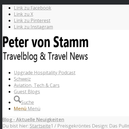
Link zu Facebook
Link zu X
Link zu Pinterest
Link zu Instagram
Upgrade Hospitality Podcast
Schweiz
Aviation, Tech & Cars
Guest Blogs
Suche
Menü
Menü
Blog - Aktuelle Neuigkeiten
Du bist hier:
Startseite
1
/
Preisgekröntes Design: Das Pull