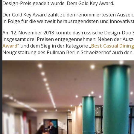
Design-Preis geadelt wurde: Dem Gold Key Award.
Der Gold Key Award zählt zu den renommiertesten Auszeic
in Folge für die weltweit herausragendsten und innovativ
Am 12. November 2018 konnte das russische Design-Duo Su
insgesamt drei Preisen entgegennehmen: Neben der Ausz
Award
“ und dem Sieg in der Kategorie „
Best Casual Dining
Neugestaltung des Pullman Berlin Schweizerhof auch den 