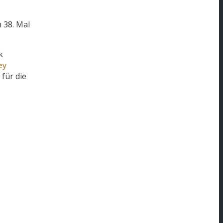
 38. Mal
k
ey
für die