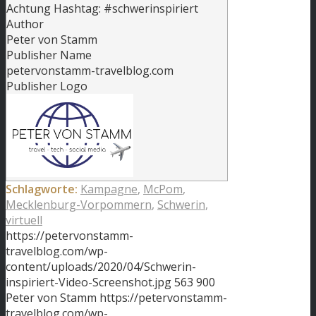
Achtung Hashtag: #schwerinspiriert
Author
Peter von Stamm
Publisher Name
petervonstamm-travelblog.com
Publisher Logo
Schlagworte:
Kampagne
,
McPom
,
Mecklenburg-Vorpommern
,
Schwerin
,
virtuell
https://petervonstamm-
travelblog.com/wp-
content/uploads/2020/04/Schwerin-
inspiriert-Video-Screenshot.jpg
563
900
Peter von Stamm
https://petervonstamm-
travelblog.com/wp-