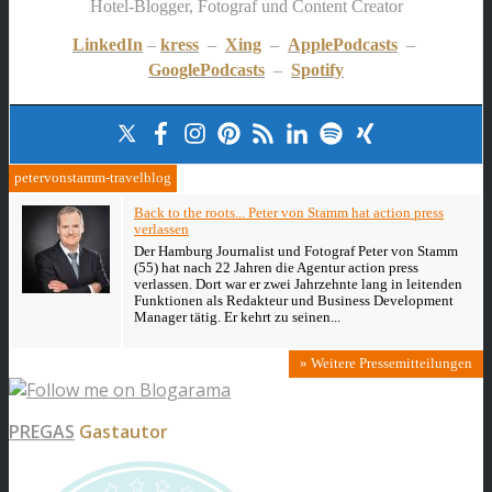
Hotel-Blogger, Fotograf und Content Creator
LinkedIn
–
kress
–
Xing
–
ApplePodcasts
–
GooglePodcasts
–
Spotify
petervonstamm-travelblog
Back to the roots... Peter von Stamm hat action press
verlassen
Der Hamburg Journalist und Fotograf Peter von Stamm
(55) hat nach 22 Jahren die Agentur action press
verlassen. Dort war er zwei Jahrzehnte lang in leitenden
Funktionen als Redakteur und Business Development
Manager tätig. Er kehrt zu seinen...
» Weitere Pressemitteilungen
PREGAS
Gastautor