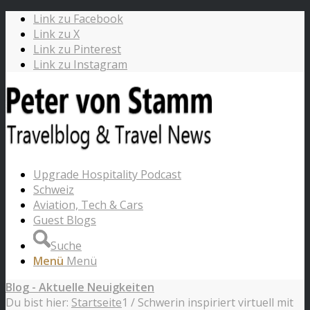
Link zu Facebook
Link zu X
Link zu Pinterest
Link zu Instagram
Upgrade Hospitality Podcast
Schweiz
Aviation, Tech & Cars
Guest Blogs
Suche
Menü
Menü
Blog - Aktuelle Neuigkeiten
Du bist hier:
Startseite
1
/
Schwerin inspiriert virtuell mit