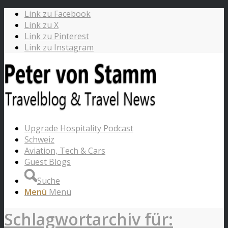
Link zu Facebook
Link zu X
Link zu Pinterest
Link zu Instagram
Upgrade Hospitality Podcast
Schweiz
Aviation, Tech & Cars
Guest Blogs
Suche
Menü
Menü
Schlagwortarchiv für: