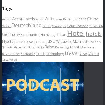
Tags
Asia
AccorHotels
China
cars
Accor
car
Alpen
Berlin
Asien
Deutschland
EV
Four Seasons
Dubai
Davos
Europa
Frankreich
Hotel
hotels
Germany
Hilton
Hamburg
Graubünden
luxury
Hyatt
Luxus
Marriott
London
Hörfunk
Japan
New York
Reise
resort
radio
Reiseblog
NH Hotel Group
Restaurant
NH Hotels
travel
tech
Schweiz
USA
Video
Ritz-Carlton
technology
Österreich