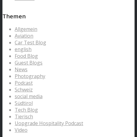
Themen
Allgemein
Aviation
Car Test Blog
english
Food Blog
Guest Blogs
News
Photography
Podcast
Schweiz
social media
Südtirol
Tech Blog
Tierisch
Uopgrade Hospitality Podcast
Video