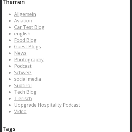
Themen
Allgemein
Aviation
Car Test Blog
english
Food Blog
Guest Blogs
News
Photography
Podcast
Schweiz
social media
Südtirol
Tech Blog
Tierisch
Uopgrade Hospitality Podcast
Video
Tags