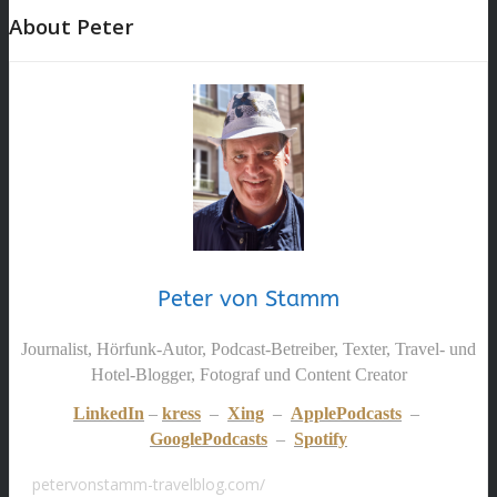
About Peter
Peter von Stamm
Journalist, Hörfunk-Autor, Podcast-Betreiber, Texter, Travel- und
Hotel-Blogger, Fotograf und Content Creator
LinkedIn
–
kress
–
Xing
–
ApplePodcasts
–
GooglePodcasts
–
Spotify
petervonstamm-travelblog.com/