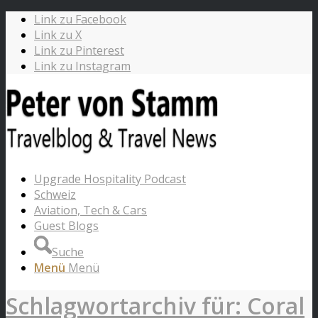
Link zu Facebook
Link zu X
Link zu Pinterest
Link zu Instagram
Upgrade Hospitality Podcast
Schweiz
Aviation, Tech & Cars
Guest Blogs
Suche
Menü
Menü
Schlagwortarchiv für: Coral