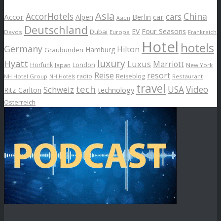
Asia
AccorHotels
China
cars
Accor
car
Alpen
Berlin
Asien
Deutschland
EV
Four Seasons
Dubai
Davos
Europa
Frankreich
Hotel
hotels
Germany
Hilton
Hamburg
Graubünden
luxury
Hyatt
Luxus
Marriott
London
Hörfunk
Japan
New York
Reise
resort
radio
Reiseblog
NH Hotel Group
Restaurant
NH Hotels
travel
tech
Schweiz
USA
Video
Ritz-Carlton
technology
Österreich