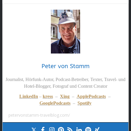
Peter von Stamm
Journalist, Hörfunk-Autor, Podcast-Betreiber, Texter, Travel- und
Hotel-Blogger, Fotograf und Content Creator
LinkedIn
–
kress
–
Xing
–
ApplePodcasts
–
GooglePodcasts
–
Spotify
petervonstamm-travelblog.com/