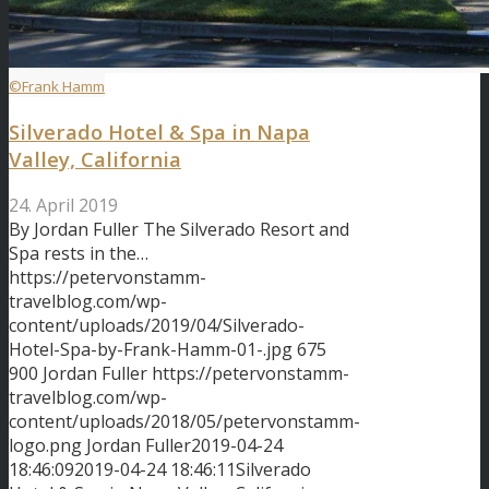
©Frank Hamm
Silverado Hotel & Spa in Napa
Valley, California
24. April 2019
By Jordan Fuller The Silverado Resort and
Spa rests in the…
https://petervonstamm-
travelblog.com/wp-
content/uploads/2019/04/Silverado-
Hotel-Spa-by-Frank-Hamm-01-.jpg
675
900
Jordan Fuller
https://petervonstamm-
travelblog.com/wp-
content/uploads/2018/05/petervonstamm-
logo.png
Jordan Fuller
2019-04-24
18:46:09
2019-04-24 18:46:11
Silverado