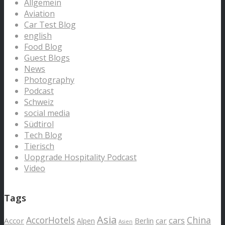
Allgemein
Aviation
Car Test Blog
english
Food Blog
Guest Blogs
News
Photography
Podcast
Schweiz
social media
Südtirol
Tech Blog
Tierisch
Uopgrade Hospitality Podcast
Video
Tags
Asia
AccorHotels
China
cars
Accor
car
Alpen
Berlin
Asien