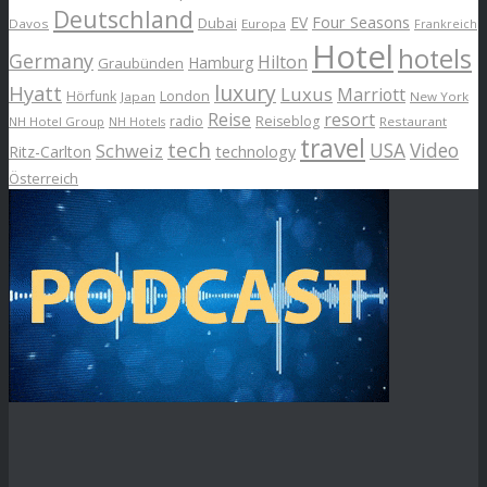
Deutschland
EV
Four Seasons
Dubai
Davos
Europa
Frankreich
Hotel
hotels
Germany
Hilton
Hamburg
Graubünden
luxury
Hyatt
Luxus
Marriott
London
Hörfunk
Japan
New York
Reise
resort
radio
Reiseblog
NH Hotel Group
Restaurant
NH Hotels
travel
tech
Schweiz
USA
Video
Ritz-Carlton
technology
Österreich