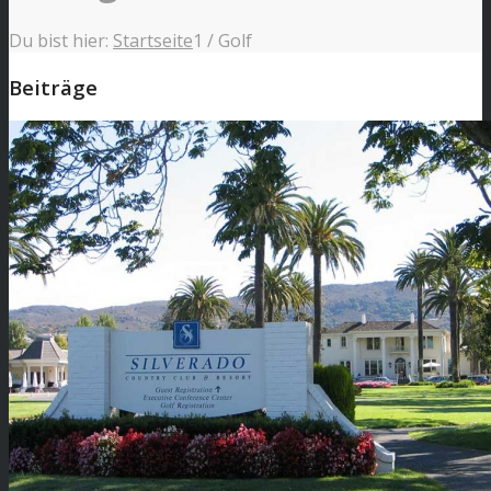
Du bist hier:
Startseite
1
/
Golf
Beiträge