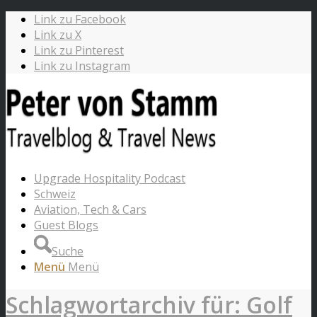
Link zu Facebook
Link zu X
Link zu Pinterest
Link zu Instagram
Upgrade Hospitality Podcast
Schweiz
Aviation, Tech & Cars
Guest Blogs
Suche
Menü
Menü
Schlagwortarchiv für: Golf