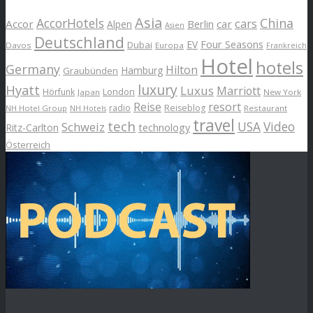
Asia
AccorHotels
China
cars
Accor
car
Alpen
Berlin
Asien
Deutschland
EV
Four Seasons
Dubai
Davos
Europa
Frankreich
Hotel
hotels
Germany
Hilton
Hamburg
Graubünden
luxury
Hyatt
Luxus
Marriott
London
Hörfunk
Japan
New York
Reise
resort
radio
Reiseblog
NH Hotel Group
Restaurant
NH Hotels
travel
tech
Schweiz
USA
Video
Ritz-Carlton
technology
Österreich