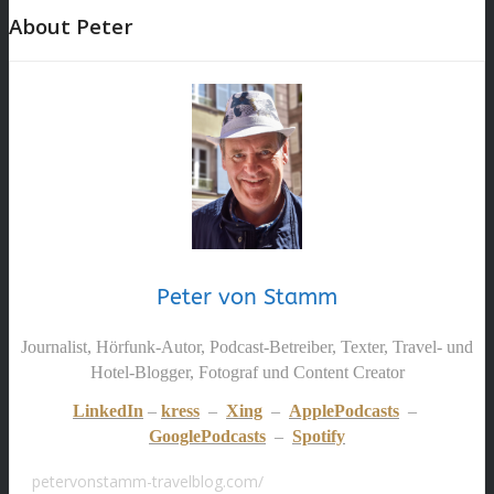
About Peter
Peter von Stamm
Journalist, Hörfunk-Autor, Podcast-Betreiber, Texter, Travel- und
Hotel-Blogger, Fotograf und Content Creator
LinkedIn
–
kress
–
Xing
–
ApplePodcasts
–
GooglePodcasts
–
Spotify
petervonstamm-travelblog.com/