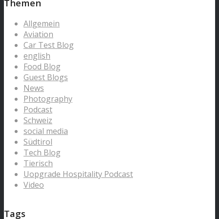
Themen
Allgemein
Aviation
Car Test Blog
english
Food Blog
Guest Blogs
News
Photography
Podcast
Schweiz
social media
Südtirol
Tech Blog
Tierisch
Uopgrade Hospitality Podcast
Video
Tags