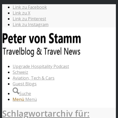
Link zu Facebook
Link zu X
Link zu Pinterest
Link zu Instagram
Upgrade Hospitality Podcast
Schweiz
Aviation, Tech & Cars
Guest Blogs
Suche
Menü
Menü
Schlagwortarchiv für: